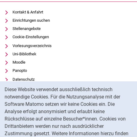
Kontakt & Anfahrt
Einrichtungen suchen
Stellenangebote
Cookie-Einstellungen
Vorlesungsverzeichnis
Uni-Bibliothek
Moodle
Panopto
Datenschutz
Cookie-Hinweis
Barrierefreiheit
Diese Website verwendet ausschließlich technisch
Transparenter KI-Einsatz
notwendige Cookies. Für die Nutzungsanalyse mit der
Software Matomo setzen wir keine Cookies ein. Die
Impressum
Analyse erfolgt anonymisiert und erlaubt keine
Externer Link: Universität Kassel auf
Facebook
(öffnet neues Fenster)
Rückschlüsse auf einzelne Besucher*innen. Cookies von
Externer Link: Universität Kassel auf
Youtube
(öffnet neues Fenster)
Drittanbietern werden nur nach ausdrücklicher
Zustimmung gesetzt. Weitere Informationen hierzu finden
Externer Link: Universität Kassel auf
Instagram
(öffnet neues Fenster)