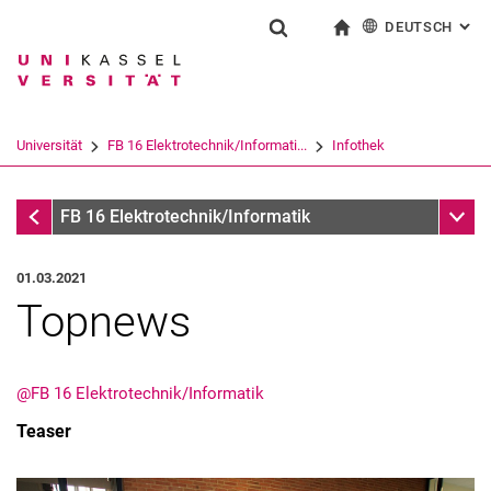
DEUTSCH
: AL
Springe direkt zu: Inhalt
Springe direkt zu: Suche
Springe direkt zu: Hauptnav
zur Startseite
Suchformular
Suchbegriff
English
Suchmaschine
Universität
FB 16 Elektrotechnik/Informati...
Infothek
Suchen (öffnet externen Link in einem 
Infothek
Unter
FB 16 Elektrotechnik/Informatik
01.03.2021
Topnews
@FB 16 Elektrotechnik/Informatik
Teaser