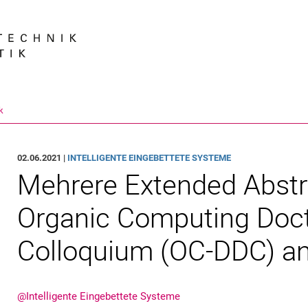
Springe direkt zu: Inhalt
Springe direkt zu: Suche
Springe direkt zu: Hauptnav
Suchmas
k
02.06.2021 |
INTELLIGENTE EINGEBETTETE SYSTEME
Mehrere Extended Abstr
Organic Computing Docto
Colloquium (OC-DDC) 
@Intelligente Eingebettete Systeme