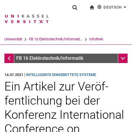
DEUTSCH
: AL
Springe direkt zu: Inhalt
Springe direkt zu: Suche
Springe direkt zu: Hauptnav
zur Startseite
Suchformular
Suchbegriff
English
Suchmaschine
Universität
FB 16 Elektrotechnik/Informati...
Infothek
Suchen (öffnet externen Link in einem 
Infothek
Unter
FB 16 Elektrotechnik/Informatik
14.07.2021 |
INTELLIGENTE EINGEBETTETE SYSTEME
Ein Ar­ti­kel zur Ver­öf­
fent­li­chung bei der
Konferenz International
Conference on