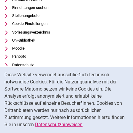
Einrichtungen suchen
Stellenangebote
Cookie-Einstellungen
Vorlesungsverzeichnis
Uni-Bibliothek
Moodle
Panopto
Datenschutz
Cookie-Hinweis
Barrierefreiheit
Diese Website verwendet ausschließlich technisch
Transparenter KI-Einsatz
notwendige Cookies. Für die Nutzungsanalyse mit der
Software Matomo setzen wir keine Cookies ein. Die
Impressum
Analyse erfolgt anonymisiert und erlaubt keine
Externer Link: Universität Kassel auf
Facebook
(öffnet neues Fenster)
Rückschlüsse auf einzelne Besucher*innen. Cookies von
Externer Link: Universität Kassel auf
Youtube
(öffnet neues Fenster)
Drittanbietern werden nur nach ausdrücklicher
Zustimmung gesetzt. Weitere Informationen hierzu finden
Externer Link: Universität Kassel auf
Instagram
(öffnet neues Fenster)
Sie in unseren
Datenschutzhinweisen
.
Na