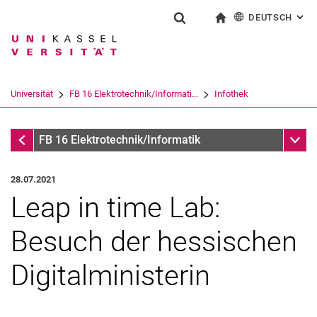
DEUTSCH
: AL
Springe direkt zu: Inhalt
Springe direkt zu: Suche
Springe direkt zu: Hauptnav
zur Startseite
Suchformular
Suchbegriff
English
Suchmaschine
Universität
FB 16 Elektrotechnik/Informati...
Infothek
Suchen (öffnet externen Link in einem 
Infothek
Unter
FB 16 Elektrotechnik/Informatik
28.07.2021
Leap in time Lab:
Besuch der hessischen
Digitalministerin