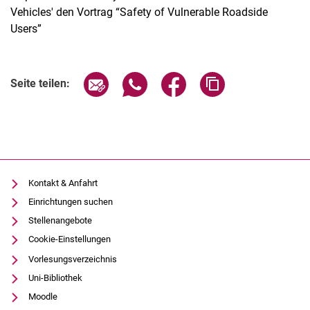
Vehicles' den Vortrag “Safety of Vulnerable Roadside
Users”
Seite über E-Mail teilen
Seite über WhatsApp teilen (exter
Seite über Facebook teile
Adresse der Seite
Seite teilen:
Termine
Aktuelles
Veranstaltungen
Stellenausschreibungen
Kontakt & Anfahrt
Einrichtungen suchen
Stellenangebote
Cookie-Einstellungen
Vorlesungsverzeichnis
Uni-Bibliothek
Moodle