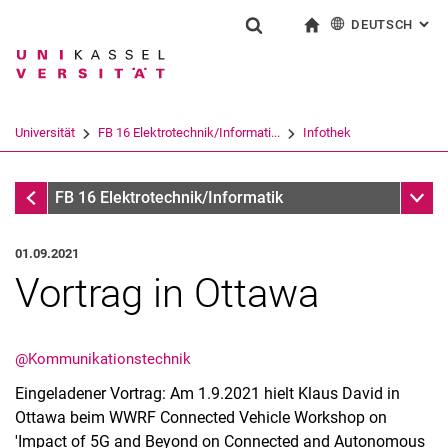
DEUTSCH
: AL
Springe direkt zu: Inhalt
Springe direkt zu: Suche
Springe direkt zu: Hauptnav
zur Startseite
Suchformular
Suchbegriff
English
Suchmaschine
Universität
FB 16 Elektrotechnik/Informati...
Infothek
Suchen (öffnet externen Link in einem 
Infothek
Unter
FB 16 Elektrotechnik/Informatik
01.09.2021
Vortrag in Ottawa
@Kommunikationstechnik
Eingeladener Vortrag: Am 1.9.2021 hielt Klaus David in
Ottawa beim WWRF Connected Vehicle Workshop on
'Impact of 5G and Beyond on Connected and Autonomous