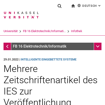
DEUTSCH
: AL
Springe direkt zu: Inhalt
Springe direkt zu: Suche
Springe direkt zu: Hauptnav
zur Startseite
Suchformular
Suchbegriff
English
Suchmaschine
Universität
FB 16 Elektrotechnik/Informati...
Infothek
Suchen (öffnet externen Link in einem 
Infothek
Unter
FB 16 Elektrotechnik/Informatik
29.01.2022 |
INTELLIGENTE EINGEBETTETE SYSTEME
Mehrere
Zeitschriftenartikel des
IES zur
Veröffentlichung