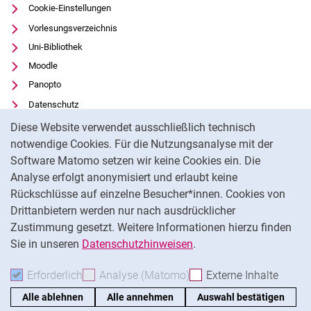
Cookie-Einstellungen
Vorlesungsverzeichnis
Uni-Bibliothek
Moodle
Panopto
Datenschutz
Cookie-Hinweis
Barrierefreiheit
Diese Website verwendet ausschließlich technisch
Transparenter KI-Einsatz
notwendige Cookies. Für die Nutzungsanalyse mit der
Software Matomo setzen wir keine Cookies ein. Die
Impressum
Analyse erfolgt anonymisiert und erlaubt keine
Externer Link: Universität Kassel auf
Facebook
(öffnet neues Fenster)
Rückschlüsse auf einzelne Besucher*innen. Cookies von
Externer Link: Universität Kassel auf
Youtube
(öffnet neues Fenster)
Drittanbietern werden nur nach ausdrücklicher
Zustimmung gesetzt. Weitere Informationen hierzu finden
Externer Link: Universität Kassel auf
Instagram
(öffnet neues Fenster)
Sie in unseren
Datenschutzhinweisen
.
Na
Erforderlich
Erforderliche Cookies akzeptieren
Analyse (Matomo)
Analyse-Cookies akzepti
Externe Inhalte
: Exte
Alle ablehnen
Alle annehmen
Auswahl bestätigen