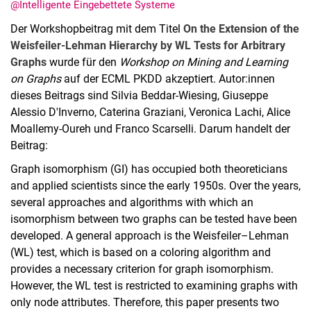
@Intelligente Eingebettete Systeme
Der Workshopbeitrag mit dem Titel
On the Extension of the
Weisfeiler-Lehman Hierarchy by WL Tests for Arbitrary
Graphs
wurde für den
Workshop on Mining and Learning
on Graphs
auf der ECML PKDD akzeptiert. Autor:innen
Termine
dieses Beitrags sind Silvia Beddar-Wiesing, Giuseppe
Aktuelles
Alessio D'Inverno, Caterina Graziani, Veronica Lachi, Alice
Veranstaltungen
Moallemy-Oureh und Franco Scarselli. Darum handelt der
Beitrag:
Stellenausschreibungen
Graph isomorphism (GI) has occupied both theoreticians
and applied scientists since the early 1950s. Over the years,
several approaches and algorithms with which an
isomorphism between two graphs can be tested have been
developed. A general approach is the Weisfeiler–Lehman
(WL) test, which is based on a coloring algorithm and
provides a necessary criterion for graph isomorphism.
However, the WL test is restricted to examining graphs with
only node attributes. Therefore, this paper presents two