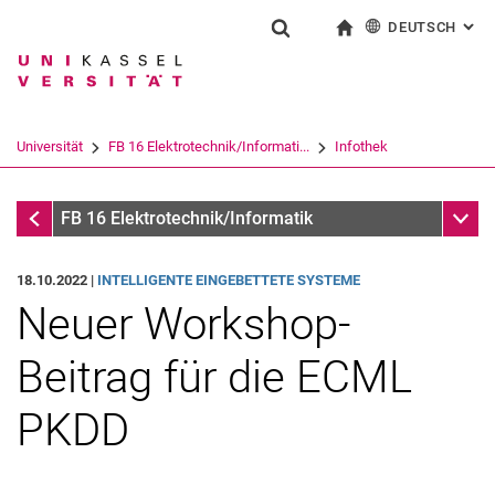
DEUTSCH
: AL
Springe direkt zu: Inhalt
Springe direkt zu: Suche
Springe direkt zu: Hauptnav
zur Startseite
Suchformular
Suchbegriff
English
Suchmaschine
Universität
FB 16 Elektrotechnik/Informati...
Infothek
Suchen (öffnet externen Link in einem 
Infothek
Unter
FB 16 Elektrotechnik/Informatik
18.10.2022 |
INTELLIGENTE EINGEBETTETE SYSTEME
Neuer Workshop-
Beitrag für die ECML
PKDD