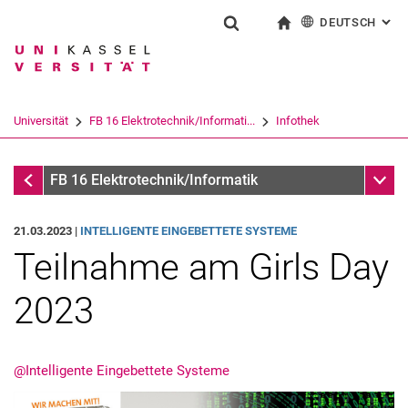
DEUTSCH
: AL
Springe direkt zu: Inhalt
Springe direkt zu: Suche
Springe direkt zu: Hauptnav
zur Startseite
Suchformular
Suchbegriff
English
Suchmaschine
Universität
FB 16 Elektrotechnik/Informati...
Infothek
Suchen (öffnet externen Link in einem 
Infothek
Unter
FB 16 Elektrotechnik/Informatik
21.03.2023 |
INTELLIGENTE EINGEBETTETE SYSTEME
Teilnahme am Girls Day
2023
@Intelligente Eingebettete Systeme