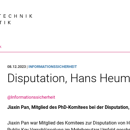
Springe direkt zu: Inhalt
Springe direkt zu: Suche
Springe direkt zu: Hauptnav
Suchmas
k
08.12.2023 |
INFORMATIONSSICHERHEIT
Disputation, Hans Heu
@Informationssicherheit
Jiaxin Pan, Mitglied des PhD-Komitees bei der Disputation
Jiaxin Pan war Mitglied des Komitees zur Disputation von H
Public-Key-Verschlüsselung im Mehrbenutzer-Umfeld geschri