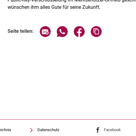
wünschen ihm alles Gute für seine Zukunft.
Seite über E-Mail teilen
Seite über WhatsApp teilen (exte
Seite über Facebook teil
Adresse der Sei
Seite teilen:
eichnis
Datenschutz
Externer Link: Univ
Facebook
(öffnet 