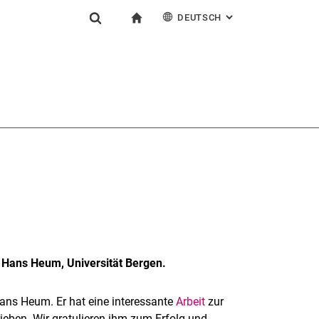
DEUTSCH
: ALTERNATIVE SEI
igation
zur Startseite
Suchformular
chine
English
Suchen (öffnet externen Link in einem neuen Fenst
m
, Hans Heum, Universität Bergen.
ans Heum. Er hat eine interessante
Arbeit
zur
eben. Wir gratulieren ihm zum Erfolg und