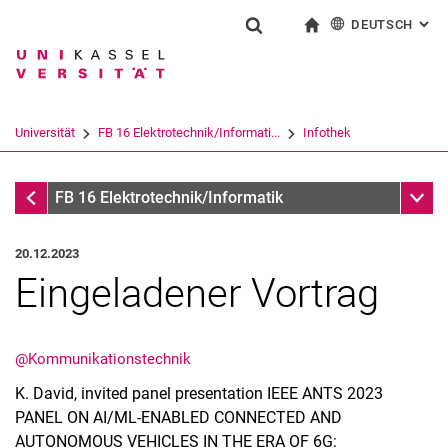
DEUTSCH
: AL
Springe direkt zu: Inhalt
Springe direkt zu: Suche
Springe direkt zu: Hauptnav
zur Startseite
Suchformular
Suchbegriff
English
Suchmaschine
Universität
FB 16 Elektrotechnik/Informati...
Infothek
Suchen (öffnet externen Link in einem 
Infothek
Unter
FB 16 Elektrotechnik/Informatik
20.12.2023
Eingeladener Vortrag
@Kommunikationstechnik
K. David, invited panel presentation IEEE ANTS 2023
PANEL ON AI/ML-ENABLED CONNECTED AND
AUTONOMOUS VEHICLES IN THE ERA OF 6G: