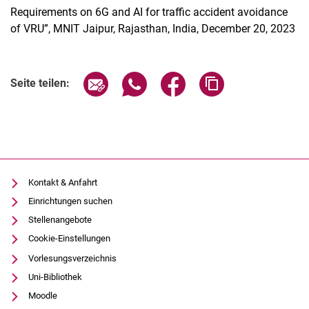
Requirements on 6G and AI for traffic accident avoidance
of VRU”, MNIT Jaipur, Rajasthan, India, December 20, 2023
Seite über E-Mail teilen
Seite über WhatsApp teilen (exter
Seite über Facebook teile
Adresse der Seite
Seite teilen:
Termine
Aktuelles
Veranstaltungen
Stellenausschreibungen
Kontakt & Anfahrt
Einrichtungen suchen
Stellenangebote
Cookie-Einstellungen
Vorlesungsverzeichnis
Uni-Bibliothek
Moodle