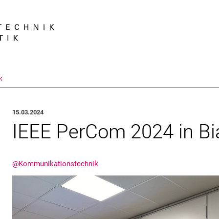
Springe direkt zu: Inhalt
Springe direkt zu: Suche
Springe direkt zu: Hauptnav
Suchmas
k
15.03.2024
IEEE PerCom 2024 in Biar
@Kommunikationstechnik