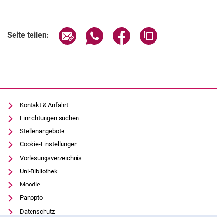
Seite über E-Mail teilen
Seite über WhatsApp teilen (exter
Seite über Facebook teile
Adresse der Seite
Seite teilen:
Termine
Aktuelles
Veranstaltungen
Stellenausschreibungen
Kontakt & Anfahrt
Einrichtungen suchen
Stellenangebote
Cookie-Einstellungen
Vorlesungsverzeichnis
Uni-Bibliothek
Moodle
Panopto
Datenschutz