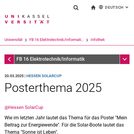
DEUTSCH
: AL
Springe direkt zu: Inhalt
Springe direkt zu: Suche
Springe direkt zu: Hauptnav
zur Startseite
Suchformular
Suchbegriff
English
Suchmaschine
Universität
FB 16 Elektrotechnik/Informati...
Infothek
Suchen (öffnet externen Link in einem 
Infothek
Unter
FB 16 Elektrotechnik/Informatik
20.03.2025 |
HESSEN SOLARCUP
Posterthema 2025
@Hessen SolarCup
Wie im letzten Jahr lautet das Thema für das Poster "Mein
Beitrag zur Energiewende". Für die Solar-Boote lautet das
Thema "Sonne ist Leben".