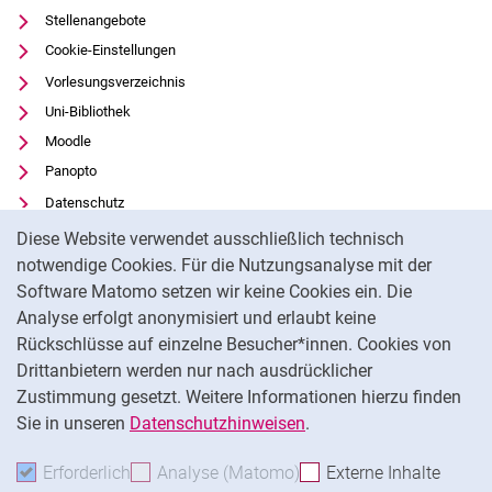
Stellenangebote
Cookie-Einstellungen
Vorlesungsverzeichnis
Uni-Bibliothek
Moodle
Panopto
Datenschutz
Cookie-Hinweis
Barrierefreiheit
Diese Website verwendet ausschließlich technisch
Transparenter KI-Einsatz
notwendige Cookies. Für die Nutzungsanalyse mit der
Software Matomo setzen wir keine Cookies ein. Die
Impressum
Analyse erfolgt anonymisiert und erlaubt keine
Externer Link: Universität Kassel auf
Facebook
(öffnet neues Fenster)
Rückschlüsse auf einzelne Besucher*innen. Cookies von
Externer Link: Universität Kassel auf
Youtube
(öffnet neues Fenster)
Drittanbietern werden nur nach ausdrücklicher
Zustimmung gesetzt. Weitere Informationen hierzu finden
Externer Link: Universität Kassel auf
Instagram
(öffnet neues Fenster)
Sie in unseren
Datenschutzhinweisen
.
Na
Erforderlich
Erforderliche Cookies akzeptieren
Analyse (Matomo)
Analyse-Cookies akzepti
Externe Inhalte
: Exte