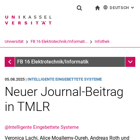
DEUTSCH
: AL
Springe direkt zu: Inhalt
Springe direkt zu: Suche
Springe direkt zu: Hauptnav
zur Startseite
Suchformular
Suchbegriff
English
Suchmaschine
Universität
FB 16 Elektrotechnik/Informati...
Infothek
Suchen (öffnet externen Link in einem 
Infothek
Unter
FB 16 Elektrotechnik/Informatik
05.08.2025 |
INTELLIGENTE EINGEBETTETE SYSTEME
Neuer Journal-Beitrag
in TMLR
@Intelligente Eingebettete Systeme
Veronica Lachi, Alice Moallemy-Oureh, Andreas Roth und