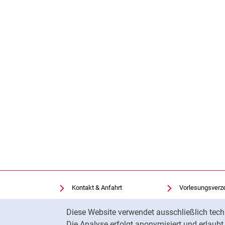
Kontakt & Anfahrt
Vorlesungsverz
Einrichtungen suchen
Uni-Bibliothek
Cookie-Hinweis
Diese Website verwendet ausschließlich tech
Stellenangebote
Moodle
Die Analyse erfolgt anonymisiert und erlaub