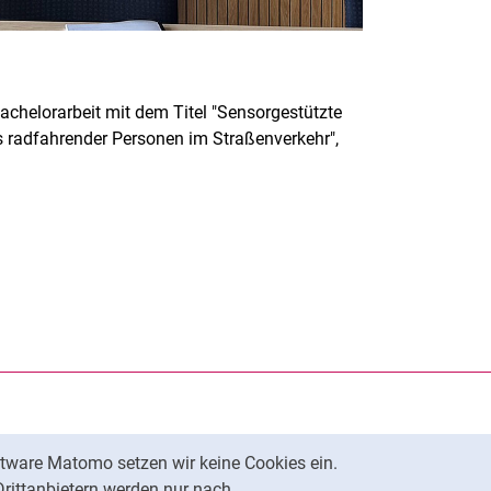
achelorarbeit mit dem Titel "Sensorgestützte
radfahrender Personen im Straßenverkehr",
rner Link, öffnet neues Fenster)
en (externer Link, öffnet neues Fenster)
te kopieren
ersität Kassel auf
neues Fenster)
ersität Kassel auf
ues Fenster)
tware Matomo setzen wir keine Cookies ein.
ersität Kassel auf
neues Fenster)
Nach oben
Drittanbietern werden nur nach