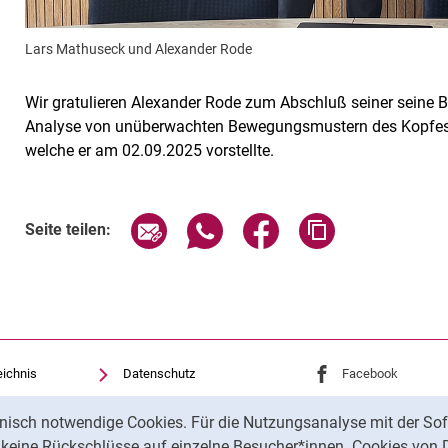
Lars Mathuseck und Alexander Rode
Wir gratulieren Alexander Rode zum Abschluß seiner seine B
Analyse von unüberwachten Bewegungsmustern des Kopfes 
welche er am 02.09.2025 vorstellte.
Seite über E-Mail teilen
Seite über WhatsApp teilen (exte
Seite über Facebook teil
Adresse der Sei
Seite teilen:
eichnis
Datenschutz
Externer Link: Univ
Facebook
(öffnet 
Barrierefreiheit
Externer Link: Univ
Youtube
(öffnet ne
nisch notwendige Cookies. Für die Nutzungsanalyse mit der Sof
Transparenter KI-Einsatz
Externer Link: Univ
Instagram
(öffnet 
t keine Rückschlüsse auf einzelne Besucher*innen. Cookies von 