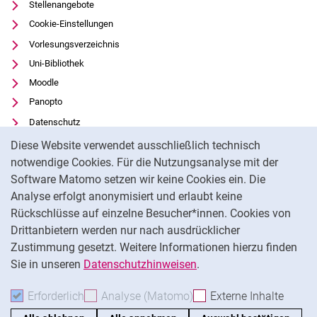
Stellenangebote
Cookie-Einstellungen
Vorlesungsverzeichnis
Uni-Bibliothek
Moodle
Panopto
Datenschutz
Cookie-Hinweis
Barrierefreiheit
Diese Website verwendet ausschließlich technisch
Transparenter KI-Einsatz
notwendige Cookies. Für die Nutzungsanalyse mit der
Software Matomo setzen wir keine Cookies ein. Die
Impressum
Analyse erfolgt anonymisiert und erlaubt keine
Externer Link: Universität Kassel auf
Facebook
(öffnet neues Fenster)
Rückschlüsse auf einzelne Besucher*innen. Cookies von
Externer Link: Universität Kassel auf
Youtube
(öffnet neues Fenster)
Drittanbietern werden nur nach ausdrücklicher
Zustimmung gesetzt. Weitere Informationen hierzu finden
Externer Link: Universität Kassel auf
Instagram
(öffnet neues Fenster)
Sie in unseren
Datenschutzhinweisen
.
Na
Erforderlich
Erforderliche Cookies akzeptieren
Analyse (Matomo)
Analyse-Cookies akzepti
Externe Inhalte
: Exte