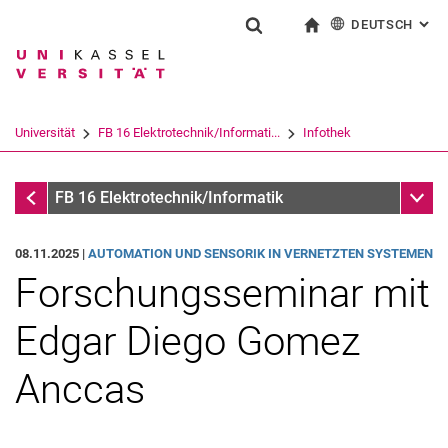
DEUTSCH
: AL
Springe direkt zu: Inhalt
Springe direkt zu: Suche
Springe direkt zu: Hauptnav
zur Startseite
Suchformular
Suchbegriff
English
Suchmaschine
Universität
FB 16 Elektrotechnik/Informati...
Infothek
Suchen (öffnet externen Link in einem 
Infothek
Unter
FB 16 Elektrotechnik/Informatik
08.11.2025 |
AUTOMATION UND SENSORIK IN VERNETZTEN SYSTEMEN
Forschungsseminar mit
Edgar Diego Gomez
Anccas