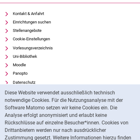
Kontakt & Anfahrt
Einrichtungen suchen
Stellenangebote
Cookie-Einstellungen
Vorlesungsverzeichnis
Uni-Bibliothek
Moodle
Panopto
Datenschutz
Cookie-Hinweis
Barrierefreiheit
Diese Website verwendet ausschließlich technisch
Transparenter KI-Einsatz
notwendige Cookies. Für die Nutzungsanalyse mit der
Software Matomo setzen wir keine Cookies ein. Die
Impressum
Analyse erfolgt anonymisiert und erlaubt keine
Externer Link: Universität Kassel auf
Facebook
(öffnet neues Fenster)
Rückschlüsse auf einzelne Besucher*innen. Cookies von
Externer Link: Universität Kassel auf
Youtube
(öffnet neues Fenster)
Drittanbietern werden nur nach ausdrücklicher
Zustimmung gesetzt. Weitere Informationen hierzu finden
Externer Link: Universität Kassel auf
Instagram
(öffnet neues Fenster)