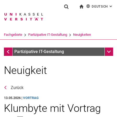
DEUTSCH
: AL
Springe direkt zu: Inhalt
Springe direkt zu: Suche
Springe direkt zu: Hauptnav
zur Startseite
Suchformular
Suchbegriff
English
Suchmaschine
Fachgebiete
Partizipative IT-Gestaltung
Neuigkeiten
Suchen (öffnet externen Link in einem 
Neuigkeiten
Unter
Partizipative IT-Gestaltung
Neuigkeit
Stellenausschreibungen
Zurück
13.05.2026 |
VORTRAG
Klumbyte mit Vortrag