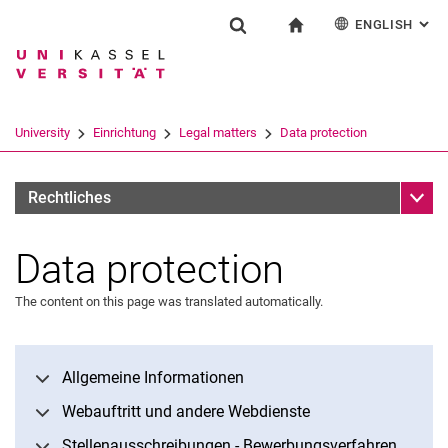
ENGLISH
: AL
Jump directly to: content
Jump directly to: search
Jump directly to: main navi
To start page
Einrichtung
Show search form
Search term
Deutsch
Español
Français
Search engine
University
Einrichtung
Legal matters
Data protection
Italiano
Search (opens an external link in a ne
Sub n
Rechtliches
Data protection
The content on this page was translated automatically.
Allgemeine Informationen
Webauftritt und andere Webdienste
Stellenausschreibungen - Bewerbungsverfahren