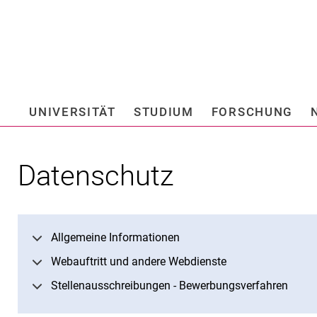
Springe direkt zu: Inhalt
Springe direkt zu: Suche
Springe direkt zu: Hauptnav
Suchmas
UNIVERSITÄT
STUDIUM
FORSCHUNG
Hochschule fü
Datenschutz
Allgemeine Informationen
Webauftritt und andere Webdienste
Stellenausschreibungen - Bewerbungsverfahren