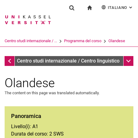
ITALIANO
: AL
Jump directly to: content
Jump directly to: search
Jump directly to: main navi
alla pagina iniziale
Istituzione
Show search form
Search term
Deutsch
English
Español
Search engine
Centro studi internazionale / ...
Programma del corso
Olandese
Français
Search (opens an external link in a ne
Programma del corso
Sub n
Centro studi internazionale / Centro linguistico
Olandese
The content on this page was translated automatically.
Arabo
Panoramica
Tedesco
Livello(i): A1
Inglese
Durata del corso: 2 SWS