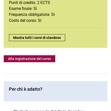
Francese
Punti di credito: 2 ECTS
Comunicazione interculturale
Esame finale: Sì
Frequenza obbligatoria: Sì
Italiano
Costo del corso: Sì
Lavoro giornalistico
Olandese
Portoghese
Panoramica:
Mostra tutti i corsi di olandese
Svedese
Spagnolo
Alla registrazione del corso
Per chi è adatto?