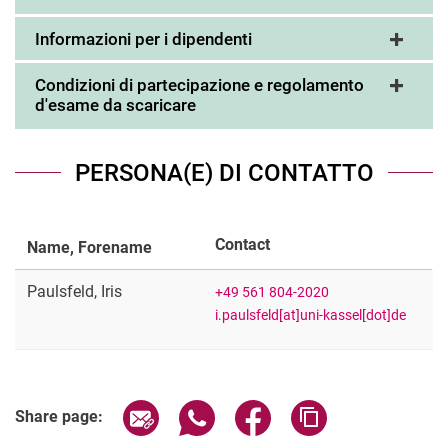
Informazioni per i dipendenti
Condizioni di partecipazione e regolamento
d'esame da scaricare
PERSONA(E) DI CONTATTO
Contact
Name, Forename
Paulsfeld
,
Iris
+49 561 804-2020
i.paulsfeld[at]uni-kassel[dot]de
Share page via email
Share page via WhatsApp (extern
Share page via Facebook 
Copy page addres
Share page: