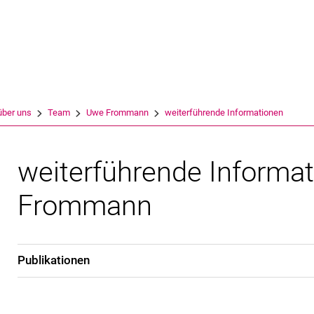
Springe direkt zu: Inhalt
Springe direkt zu: Suche
Springe direkt zu: Hauptnav
Suchmas
über uns
Team
Uwe Frommann
weiterführende Informationen
weiterführende Informa
Frommann
Publikationen