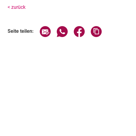
< zurück
Seite über E-Mail teilen
Seite über WhatsApp teilen (exte
Seite über Facebook teil
Adresse der Sei
Seite teilen: