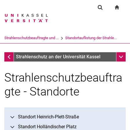
Springe direkt zu: Inhalt
Springe direkt zu: Suche
Springe direkt zu: Hauptnav
zur S
Einrichtung
Suchformular
Suchbegriff
Suchmaschine
Strahlenschutzbeauftragte und ...
Standortauflistung der Strahle...
Suchen (öffnet externen Link in einem 
Strahlenschutzbeauftragte und Organisation des Strahlen
Unter
Strahlenschutz an der Universität Kassel
Strahlenschutzbeauftra
Strahlenschutzbeauftragte und Organisation des Strahlenschutzes
Alphabetische Liste der Strahlenschutzbeautragten
gte - Standorte
Standortauflistung der Strahlenschutzbeauftragten
Notfall
Standort Heinrich-Plett-Straße
Standort Holländischer Platz