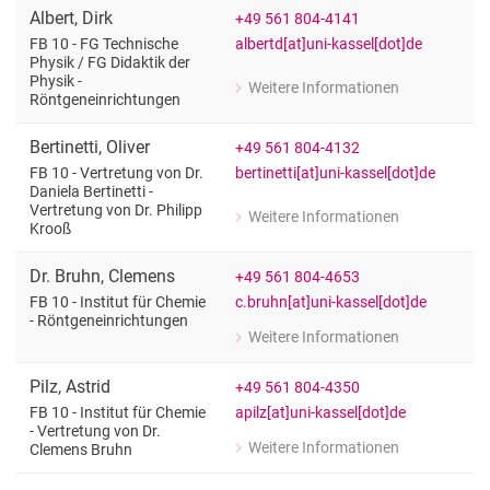
Albert
,
Dirk
+49 561 804-4141
albertd[at]uni-kassel[dot]de
FB 10 - FG Technische
Physik /​ FG Didaktik der
Physik -
Weitere Informationen
zu Dirk Albert
Röntgeneinrichtungen
FB 10 - FG Technische Physik / FG Did
Bertinetti
,
Oliver
+49 561 804-4132
bertinetti[at]uni-kassel[dot]de
FB 10 - Vertretung von Dr.
Daniela Bertinetti -
Vertretung von Dr. Philipp
Weitere Informationen
zu Oliver Bertinetti
Krooß
FB 10 - Vertretung von Dr. Daniela Bert
Dr.
Bruhn
,
Clemens
+49 561 804-4653
c.bruhn[at]uni-kassel[dot]de
FB 10 - Institut für Chemie
- Röntgeneinrichtungen
Weitere Informationen
zu Dr. Clemens Bruhn
FB 10 - Institut für Chemie - Röntgen
Pilz
,
Astrid
+49 561 804-4350
Nach oben
apilz[at]uni-kassel[dot]de
FB 10 - Institut für Chemie
- Vertretung von Dr.
Weitere Informationen
Clemens Bruhn
zu Astrid Pilz
FB 10 - Institut für Chemie - Vertret