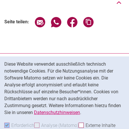
Seite über E-Mail teilen
Seite über WhatsApp teilen (exter
Seite über Facebook teile
Adresse der Seite
Seite teilen:
Cookie-Hinweis
Datenschutz
Diese Website verwendet ausschließlich technisch
notwendige Cookies. Für die Nutzungsanalyse mit der
Barrierefreiheit
Software Matomo setzen wir keine Cookies ein. Die
Transparenter KI-Einsatz
Analyse erfolgt anonymisiert und erlaubt keine
Impressum
Rückschlüsse auf einzelne Besucher*innen. Cookies von
Cookie-Einstellungen
Drittanbietern werden nur nach ausdrücklicher
Zustimmung gesetzt. Weitere Informationen hierzu finden
Sie in unseren
Datenschutzhinweisen
.
Na
Erforderlich
Erforderliche Cookies akzeptieren
Analyse (Matomo)
Analyse-Cookies akzepti
Externe Inhalte
: Exte