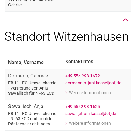
Nach oben
zu Prof. Dr. Bernhard Middendorf
Gehrke
FB 14 - Vertretung von Dipl. Ing. Gre
Standort Witzenhausen
Kontaktinfos
Name, Vorname
Dormann
,
Gabriele
+49 554 298-1672
dormann[at]uni-kassel[dot]de
FB 11 - FG Umweltchemie
- Vertretung von Anja
Weitere Informationen
Sawallisch für Ni-63 ECD
zu Gabriele Dormann
FB 11 - FG Umweltchemie - Vertretung
Sawallisch
,
Anja
+49 5542 98-1625
Nach oben
sawall[at]uni-kassel[dot]de
FB 11 - FG Umweltchemie
- Ni-63 ECD und (mobile)
Weitere Informationen
Röntgeneinrichtungen
zu Anja Sawallisch
FB 11 - FG Umweltchemie - Ni-63 ECD