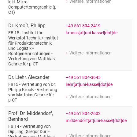
Weitere Informationen
inkl. Mikro-
zu Matthias Gehrke
Computertomographie (µ-
FB 14 - FG Werkstoffe des Bauwesens
CT)
Dr.
Krooß
,
Philipp
+49 561 804-2419
krooss[at]uni-kassel[dot]de
FB 15 - Institut für
Werkstofftechnik /​ Institut
für Produktionstechnik
und Logistik -
Weitere Informationen
Röntgeneinrichtungen -
zu Dr. Philipp Krooß
Vertretung von Matthias
FB 15 - Institut für Werkstofftechnik 
Gehrke für µ-CT
Dr.
Liehr
,
Alexander
+49 561 804-3645
liehr[at]uni-kassel[dot]de
FB15 - Vertretung von Dr.
Philipp Krooß - Vertretung
von Matthias Gehrke für
Weitere Informationen
zu Dr. Alexander Liehr
µ-CT
FB15 - Vertretung von Dr. Philipp Kro
Prof. Dr.
Middendorf
,
+49 561 804-2602
Bernhard
middendorf[at]uni-kassel[dot]de
FB 14 - Vertretung von
Dipl. Ing. Gregor Dürl -
Weitere Informationen
Vertretung von Matthias