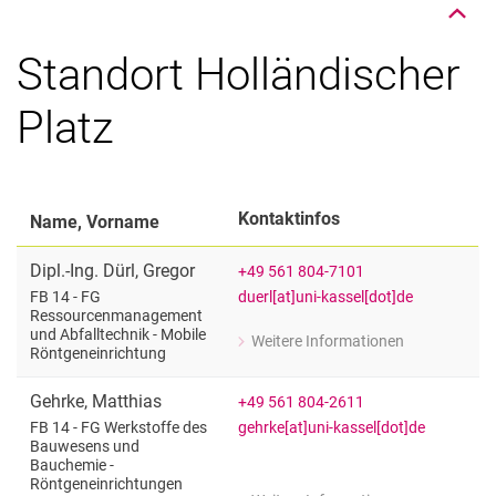
Standort Holländischer
Platz
Kontaktinfos
Name, Vorname
Dipl.-Ing.
Dürl
,
Gregor
+49 561 804-7101
duerl[at]uni-kassel[dot]de
FB 14 - FG
Ressourcenmanagement
und Abfalltechnik - Mobile
Weitere Informationen
zu Dipl.-Ing. Gregor Dürl
Röntgeneinrichtung
FB 14 - FG Ressourcenmanagement und
Gehrke
,
Matthias
+49 561 804-2611
gehrke[at]uni-kassel[dot]de
FB 14 - FG Werkstoffe des
Bauwesens und
Bauchemie -
Röntgeneinrichtungen