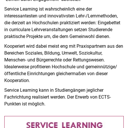
Über die Koordinationsstelle für Service Learning und
Service Learning ist wahrscheinlich eine der
gesellschaftliches Engagement
interessantesten und innovativsten Lehr-/Lernmethoden,
Beispiele für Service Learning an der Universität Kassel
die derzeit an Hochschulen praktiziert werden: Eingebettet
Informationen für gemeinwohlorientierte Organisationen
in curriculare Lehrveranstaltungen setzen Studierende
Informationen für Lehrende und Mitarbeitende
praktische Projekte um, die dem Gemeinwohl dienen.
Versicherungsschutz im Service Learning
Kooperiert wird dabei meist eng mit Praxispartnern aus den
Informationen für Studierende und studentische Initiativen
Bereichen Soziales, Bildung, Umwelt, Soziokultur,
Menschen- und Bürgerrechte oder Rettungswesen.
Scientists For Future Kassel
Idealerweise profitieren Hochschule und gemeinnützige/
Kontakt
öffentliche Einrichtungen gleichermaßen von dieser
Kooperation.
Service Learning kann in Studiengängen jeglicher
Fachrichtung realisiert werden. Der Erwerb von ECTS-
Punkten ist möglich.