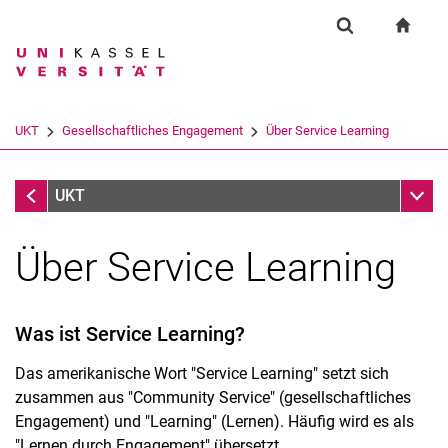
Springe direkt zu: Inhalt
Springe direkt zu: Suche
Springe direkt zu: Hauptnav
zur S
Einrichtung
Suchformular
Suchbegriff
Suchmaschine
UKT
Gesellschaftliches Engagement
Über Service Learning
Suchen (öffnet externen Link in einem 
Gesellschaftliches Engagement
Unter
UKT
Über Service Learning
Was ist Service Learning?
Das amerikanische Wort "Service Learning" setzt sich
zusammen aus "Community Service" (gesellschaftliches
Über Service Learning
Engagement) und "Learning" (Lernen). Häufig wird es als
"Lernen durch Engagement" übersetzt.
Jubiläum Zehn Jahre Service Learning