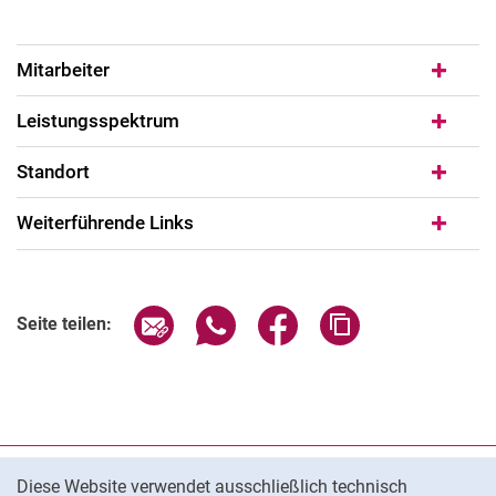
Mitarbeiter
Leistungsspektrum
Standort
Weiterführende Links
Seite über E-Mail teilen
Seite über WhatsApp teilen (exter
Seite über Facebook teile
Adresse der Seite
Seite teilen:
Cookie-Hinweis
Datenschutz
Diese Website verwendet ausschließlich technisch