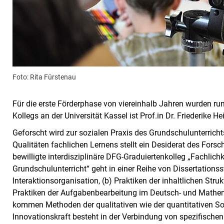
Foto: Rita Fürstenau
Für die erste Förderphase von viereinhalb Jahren wurden run
Kollegs an der Universität Kassel ist Prof.in Dr. Friederike He
Geforscht wird zur sozialen Praxis des Grundschulunterric
Qualitäten fachlichen Lernens stellt ein Desiderat des For
bewilligte interdisziplinäre DFG-Graduiertenkolleg „Fachlich
Grundschulunterricht“ geht in einer Reihe von Dissertationss
Interaktionsorganisation, (b) Praktiken der inhaltlichen Str
Praktiken der Aufgabenbearbeitung im Deutsch- und Mathem
kommen Methoden der qualitativen wie der quantitativen So
Innovationskraft besteht in der Verbindung von spezifische