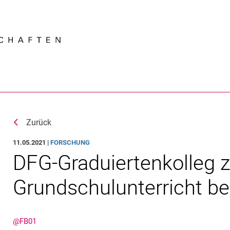
Springe direkt zu: Inhalt
Springe direkt zu: Suche
Springe direkt zu: Hauptnav
Suchmas
Zurück
11.05.2021 |
FORSCHUNG
DFG-Graduiertenkolleg 
Grundschulunterricht bew
@FB01