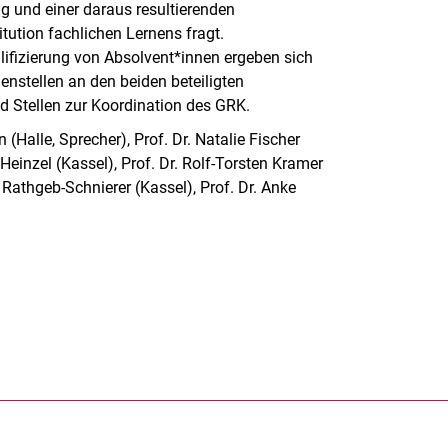
g und einer daraus resultierenden
tution fachlichen Lernens fragt.
lifizierung von Absolvent*innen ergeben sich
enstellen an den beiden beteiligten
nd Stellen zur Koordination des GRK.
 (Halle, Sprecher), Prof. Dr. Natalie Fischer
ke Heinzel (Kassel), Prof. Dr. Rolf-Torsten Kramer
h Rathgeb-Schnierer (Kassel), Prof. Dr. Anke
rner Link, öffnet neues Fenster)
en (externer Link, öffnet neues Fenster)
te kopieren