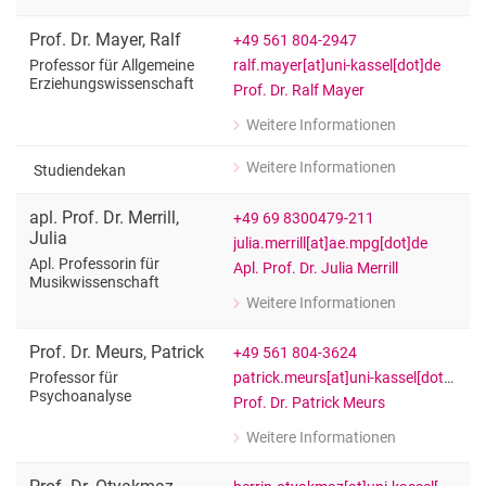
zu Prof. Dr. Timo Lüke
Professor für Erziehungswissenschaft
Prof. Dr.
Mayer
,
Ralf
+49 561 804-2947
ralf.mayer[at]uni-kassel[dot]de
Professor für Allgemeine
Erziehungswissenschaft
Prof. Dr. Ralf Mayer
Weitere Informationen
zu Prof. Dr. Ralf Mayer
Professor für Allgemeine Erziehungs
Weitere Informationen
Studiendekan
zu Prof. Dr. Ralf Mayer
Studiendekan
apl. Prof. Dr.
Merrill
,
+49 69 8300479-211
Julia
julia.merrill[at]ae.mpg[dot]de
Apl. Professorin für
Apl. Prof. Dr. Julia Merrill
Musikwissenschaft
Weitere Informationen
zu apl. Prof. Dr. Julia Merrill
Apl. Professorin für Musikwissenscha
Prof. Dr.
Meurs
,
Patrick
+49 561 804-3624
patrick.meurs[at]uni-kassel[dot]de
Professor für
Psychoanalyse
Prof. Dr. Patrick Meurs
Weitere Informationen
zu Prof. Dr. Patrick Meurs
Professor für Psychoanalyse