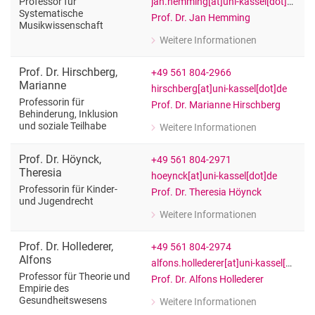
jan.hemming[at]uni-kassel[dot]de
Professor für
Systematische
Prof. Dr. Jan Hemming
Musikwissenschaft
Weitere Informationen
zu Prof. Dr. Jan Hemming
Professor für Systematische Musikwi
Prof. Dr.
Hirschberg
,
+49 561 804-2966
Marianne
hirschberg[at]uni-kassel[dot]de
Professorin für
Prof. Dr. Marianne Hirschberg
Behinderung, Inklusion
und soziale Teilhabe
Weitere Informationen
zu Prof. Dr. Marianne Hirschberg
Professorin für Behinderung, Inklusio
Prof. Dr.
Höynck
,
+49 561 804-2971
Theresia
hoeynck[at]uni-kassel[dot]de
Professorin für Kinder-
Prof. Dr. Theresia Höynck
und Jugendrecht
Weitere Informationen
zu Prof. Dr. Theresia Höynck
Professorin für Kinder- und Jugendre
Prof. Dr.
Hollederer
,
+49 561 804-2974
Alfons
alfons.hollederer[at]uni-kassel[dot]de
Professor für Theorie und
Prof. Dr. Alfons Hollederer
Empirie des
Gesundheitswesens
Weitere Informationen
zu Prof. Dr. Alfons Hollederer