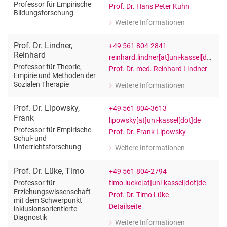
Professor für Empirische
Prof. Dr. Hans Peter Kuhn
Bildungsforschung
Weitere Informationen
zu Prof. Dr. Hans Peter Kuhn
Professor für Empirische Bildungsfo
Prof. Dr.
Lindner
,
+49 561 804-2841
Reinhard
reinhard.lindner[at]uni-kassel[dot]de
Professor für Theorie,
Prof. Dr. med. Reinhard Lindner
Empirie und Methoden der
Sozialen Therapie
Weitere Informationen
zu Prof. Dr. Reinhard Lindner
Professor für Theorie, Empirie und M
Prof. Dr.
Lipowsky
,
+49 561 804-3613
Frank
lipowsky[at]uni-kassel[dot]de
Professor für Empirische
Prof. Dr. Frank Lipowsky
Schul- und
Unterrichtsforschung
Weitere Informationen
zu Prof. Dr. Frank Lipowsky
Professor für Empirische Schul- und 
Prof. Dr.
Lüke
,
Timo
+49 561 804-2794
timo.lueke[at]uni-kassel[dot]de
Professor für
Erziehungswissenschaft
Prof. Dr. Timo Lüke
mit dem Schwerpunkt
Detailseite
inklusionsorientierte
Diagnostik
Weitere Informationen