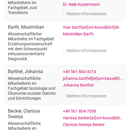
Mitarbeiterin im
Dr. Nele Austermann
Fachgebiet Just
Transitions
Weitere Informationen
zu Dr. Nele Austermann
Wissenschaftliche Mitarbeiterin im Fa
Barth
,
Maximilian
max.barth[at]uni-kassel[dot]de
Maximilian Barth
Wissenschaftlicher
Mitarbeiter im Fachgebiet
Erziehungswissenschaft
mit dem Schwerpunkt
Weitere Informationen
zu Maximilian Barth
inklusionsorientierte
Diagnostik
Wissenschaftlicher Mitarbeiter im Fa
Barthel
,
Johanna
+49 561 804-3214
johanna.barthel[at]uni-kassel[dot]de
Wissenschaftliche
Mitarbeiterin im
Johanna Barthel
Fachgebiet Soziologie und
Ökonomie sozialer Dienste
Weitere Informationen
und Einrichtungen
zu Johanna Barthel
Wissenschaftliche Mitarbeiterin im F
Becker
,
Clarissa
+49 561 804-7008
Swenja
clarissa.becker[at]uni-kassel[dot]de
Wissenschaftliche
Clarissa Swenja Becker
Mitarbeiterin im