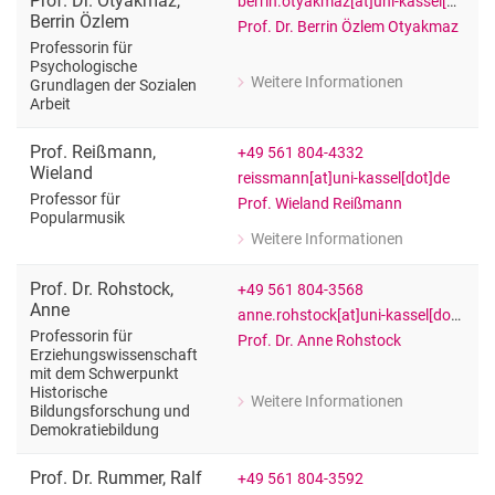
Prof. Dr.
Otyakmaz
,
berrin.otyakmaz[at]uni-kassel[dot]de
Berrin Özlem
Prof. Dr. Berrin Özlem Otyakmaz
Professorin für
Psychologische
Weitere Informationen
Grundlagen der Sozialen
zu Prof. Dr. Berrin Özlem Otyakmaz
Arbeit
Professorin für Psychologische Grund
Prof.
Reißmann
,
+49 561 804-4332
Wieland
reissmann[at]uni-kassel[dot]de
Professor für
Prof. Wieland Reißmann
Popularmusik
Weitere Informationen
zu Prof. Wieland Reißmann
Professor für Popularmusik
Prof. Dr.
Rohstock
,
+49 561 804-3568
Anne
anne.rohstock[at]uni-kassel[dot]de
Professorin für
Prof. Dr. Anne Rohstock
Erziehungswissenschaft
mit dem Schwerpunkt
Historische
Weitere Informationen
Bildungsforschung und
zu Prof. Dr. Anne Rohstock
Demokratiebildung
Professorin für Erziehungswissensch
Prof. Dr.
Rummer
,
Ralf
+49 561 804-3592