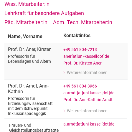
Wiss. Mitarbeiter:in
Lehrkraft für besondere Aufgaben
Päd. Mitarbeiter:in
Adm. Tech. Mitarbeiter:in
Kontaktinfos
Name, Vorname
Prof. Dr.
Aner
,
Kirsten
+49 561 804-7213
aner[at]uni-kassel[dot]de
Professorin für
Lebenslagen und Altern
Prof. Dr. Kirsten Aner
Weitere Informationen
zu Prof. Dr. Kirsten Aner
Professorin für Lebenslagen und Alte
Prof. Dr.
Arndt
,
Ann-
+49 561 804-3966
Kathrin
a.arndt[at]uni-kassel[dot]de
Professorin für
Prof. Dr. Ann-Kathrin Arndt
Erziehungswissenschaft
mit dem Schwerpunkt
Weitere Informationen
Inklusionspädagogik
zu Prof. Dr. Ann-Kathrin Arndt
Professorin für Erziehungswissensch
a.arndt[at]uni-kassel[dot]de
Frauen- und
Gleichstellungsbeauftragte