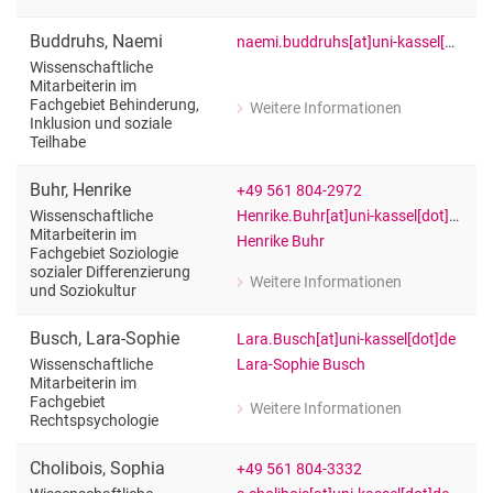
zu Julia Brennecke
Wissenschaftliche Mitarbeiterin Musi
Buddruhs
,
Naemi
naemi.buddruhs[at]uni-kassel[dot]de
Wissenschaftliche
Mitarbeiterin im
Fachgebiet Behinderung,
Weitere Informationen
zu Naemi Buddruhs
Inklusion und soziale
Teilhabe
Wissenschaftliche Mitarbeiterin im Fa
Buhr
,
Henrike
+49 561 804-2972
Henrike.Buhr[at]uni-kassel[dot]de
Wissenschaftliche
Mitarbeiterin im
Henrike Buhr
Fachgebiet Soziologie
sozialer Differenzierung
Weitere Informationen
und Soziokultur
zu Henrike Buhr
Wissenschaftliche Mitarbeiterin im Fa
Busch
,
Lara-Sophie
Lara.Busch[at]uni-kassel[dot]de
Lara-Sophie Busch
Wissenschaftliche
Mitarbeiterin im
Fachgebiet
Weitere Informationen
zu Lara-Sophie Busch
Rechtspsychologie
Wissenschaftliche Mitarbeiterin im F
Cholibois
,
Sophia
+49 561 804-3332