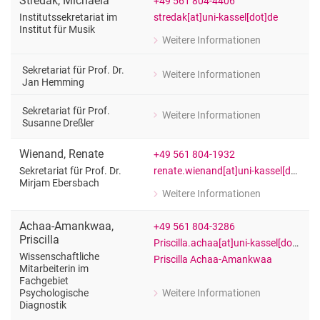
Stredak
,
Michaela
+49 561 804-4406
stredak[at]uni-kassel[dot]de
Institutssekretariat im
Institut für Musik
Weitere Informationen
zu Michaela Stredak
Institutssekretariat im Institut für Mu
Sekretariat für Prof. Dr.
Weitere Informationen
zu Michaela Stredak
Jan Hemming
Sekretariat für Prof. Dr. Jan Hemming
Sekretariat für Prof.
Weitere Informationen
zu Michaela Stredak
Susanne Dreßler
Sekretariat für Prof. Susanne Dreßler
Wienand
,
Renate
+49 561 804-1932
renate.wienand[at]uni-kassel[dot]de
Sekretariat für Prof. Dr.
Mirjam Ebersbach
Weitere Informationen
zu Renate Wienand
Sekretariat für Prof. Dr. Mirjam Eber
Achaa-Amankwaa
,
+49 561 804-3286
Priscilla
Priscilla.achaa[at]uni-kassel[dot]de
Wissenschaftliche
Priscilla Achaa-Amankwaa
Mitarbeiterin im
Fachgebiet
Weitere Informationen
Psychologische
zu Priscilla Achaa-Amankwaa
Diagnostik
Wissenschaftliche Mitarbeiterin im F