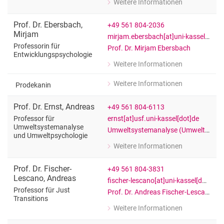
Weitere Informationen
zu Prof. Dr. Susanne Dreßler
Professorin für Musikpädagogik
Prof. Dr.
Ebersbach
,
+49 561 804-2036
Mirjam
mirjam.ebersbach[at]uni-kassel[dot]de
Professorin für
Prof. Dr. Mirjam Ebersbach
Entwicklungspsychologie
Weitere Informationen
zu Prof. Dr. Mirjam Ebersbach
Professorin für Entwicklungspsychol
Weitere Informationen
Prodekanin
zu Prof. Dr. Mirjam Ebersbach
Prodekanin
Prof. Dr.
Ernst
,
Andreas
+49 561 804-6113
ernst[at]usf.uni-kassel[dot]de
Professor für
Umweltsystemanalyse
Umweltsystemanalyse (Umweltpsychologie) (CESR)
und Umweltpsychologie
Weitere Informationen
zu Prof. Dr. Andreas Ernst
Professor für Umweltsystemanalyse 
Prof. Dr.
Fischer-
+49 561 804-3831
Lescano
,
Andreas
fischer-lescano[at]uni-kassel[dot]de
Professor für Just
Prof. Dr. Andreas Fischer-Lescano
Transitions
Weitere Informationen
zu Prof. Dr. Andreas Fischer-Lescano
Professor für Just Transitions