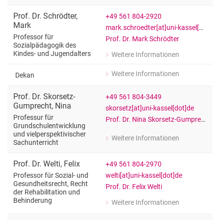
Professor für Psychologische Diagnos
Prof. Dr.
Schrödter
,
+49 561 804-2920
Mark
mark.schroedter[at]uni-kassel[dot]de
Professor für
Prof. Dr. Mark Schrödter
Sozialpädagogik des
Kindes- und Jugendalters
Weitere Informationen
zu Prof. Dr. Mark Schrödter
Professor für Sozialpädagogik des Ki
Weitere Informationen
Dekan
zu Prof. Dr. Mark Schrödter
Dekan
Prof. Dr.
Skorsetz-
+49 561 804-3449
Gumprecht
,
Nina
skorsetz[at]uni-kassel[dot]de
Professur für
Prof. Dr. Nina Skorsetz-Gumprecht
Grundschulentwicklung
und vielperspektivischer
Weitere Informationen
Sachunterricht
zu Prof. Dr. Nina Skorsetz-Gumprecht
Professur für Grundschulentwicklung 
Prof. Dr.
Welti
,
Felix
+49 561 804-2970
welti[at]uni-kassel[dot]de
Professor für Sozial- und
Gesundheitsrecht, Recht
Prof. Dr. Felix Welti
der Rehabilitation und
Behinderung
Weitere Informationen
zu Prof. Dr. Felix Welti
Professor für Sozial- und Gesundheit