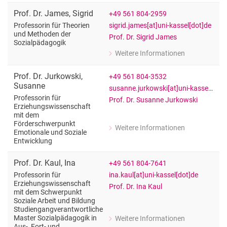
Professor für Theorie und Empirie d
Prof. Dr.
James
,
Sigrid
+49 561 804-2959
sigrid.james[at]uni-kassel[dot]de
Professorin für Theorien
und Methoden der
Prof. Dr. Sigrid James
Sozialpädagogik
Weitere Informationen
zu Prof. Dr. Sigrid James
Professorin für Theorien und Method
Prof. Dr.
Jurkowski
,
+49 561 804-3532
Susanne
susanne.jurkowski[at]uni-kassel[dot]de
Professorin für
Prof. Dr. Susanne Jurkowski
Erziehungswissenschaft
mit dem
Förderschwerpunkt
Weitere Informationen
Emotionale und Soziale
zu Prof. Dr. Susanne Jurkowski
Entwicklung
Professorin für Erziehungswissensch
Prof. Dr.
Kaul
,
Ina
+49 561 804-7641
ina.kaul[at]uni-kassel[dot]de
Professorin für
Erziehungswissenschaft
Prof. Dr. Ina Kaul
mit dem Schwerpunkt
Soziale Arbeit und Bildung
Studiengangverantwortliche
Master Sozialpädagogik in
Weitere Informationen
zu Prof. Dr. Ina Kaul
Aus-, Fort- und