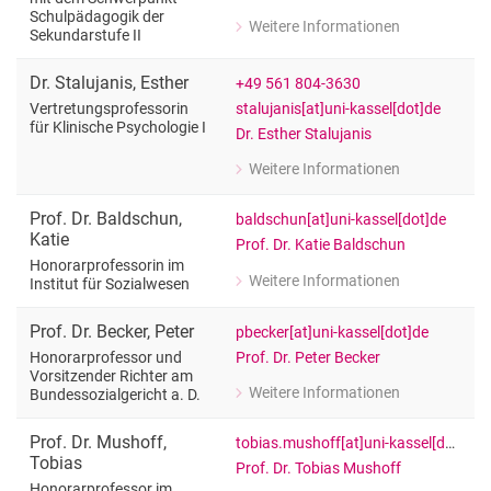
Schulpädagogik der
Weitere Informationen
Sekundarstufe II
zu Dr. Sven Pauling
Vertretungsprofessor für Erziehungs
Dr.
Stalujanis
,
Esther
+49 561 804-3630
stalujanis[at]uni-kassel[dot]de
Vertretungsprofessorin
für Klinische Psychologie I
Dr. Esther Stalujanis
Weitere Informationen
zu Dr. Esther Stalujanis
Vertretungsprofessorin für Klinische 
Prof. Dr.
Baldschun
,
baldschun[at]uni-kassel[dot]de
Katie
Prof. Dr. Katie Baldschun
Honorarprofessorin im
Weitere Informationen
Institut für Sozialwesen
zu Prof. Dr. Katie Baldschun
Honorarprofessorin im Institut für S
Prof. Dr.
Becker
,
Peter
pbecker[at]uni-kassel[dot]de
Prof. Dr. Peter Becker
Honorarprofessor und
Vorsitzender Richter am
Weitere Informationen
Bundessozialgericht a. D.
zu Prof. Dr. Peter Becker
Honorarprofessor und Vorsitzender Ri
Prof. Dr.
Mushoff
,
tobias.mushoff[at]uni-kassel[dot]de
Tobias
Prof. Dr. Tobias Mushoff
Honorarprofessor im