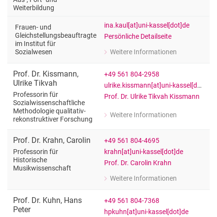
Professorin für Erziehungswissenscha
Weiterbildung
ina.kaul[at]uni-kassel[dot]de
Frauen- und
Gleichstellungsbeauftragte
Persönliche Detailseite
im Institut für
Weitere Informationen
Sozialwesen
zu Prof. Dr. Ina Kaul
Frauen- und Gleichstellungsbeauftragt
Prof. Dr.
Kissmann
,
+49 561 804-2958
Ulrike Tikvah
ulrike.kissmann[at]uni-kassel[dot]de
Professorin für
Prof. Dr. Ulrike Tikvah Kissmann
Sozialwissenschaftliche
Methodologie qualitativ-
Weitere Informationen
rekonstruktiver Forschung
zu Prof. Dr. Ulrike Tikvah Kissmann
Professorin für Sozialwissenschaftli
Prof. Dr.
Krahn
,
Carolin
+49 561 804-4695
krahn[at]uni-kassel[dot]de
Professorin für
Historische
Prof. Dr. Carolin Krahn
Musikwissenschaft
Weitere Informationen
zu Prof. Dr. Carolin Krahn
Professorin für Historische Musikwis
Prof. Dr.
Kuhn
,
Hans
+49 561 804-7368
Peter
hpkuhn[at]uni-kassel[dot]de