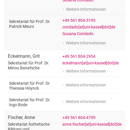
Susana Condado
Weitere Informationen
zu Susana Condado
Sekretariat für Prof. Dr. Nina Skorsetz
+49 561 804-3195
Sekretariat für Prof. Dr.
Patrick Meurs
condado[at]uni-kassel[dot]de
Susana Condado
Weitere Informationen
zu Susana Condado
Sekretariat für Prof. Dr. Patrick Meurs
Eckelmann
,
Grit
+49 561 804-2954
eckelmann[at]uni-kassel[dot]de
Sekretariat für Prof. Dr.
Minou Banafsche
Weitere Informationen
zu Grit Eckelmann
Sekretariat für Prof. Dr. Minou Banaf
Sekretariat für Prof. Dr.
Weitere Informationen
zu Grit Eckelmann
Theresia Höynck
Sekretariat für Prof. Dr. Theresia Höy
Sekretariat für Prof. Dr.
Weitere Informationen
zu Grit Eckelmann
Ingo Bode
Sekretariat für Prof. Dr. Ingo Bode
Fischer
,
Anne
+49 561 804-4799
anne.fischer[at]uni-kassel[dot]de
Sekretariat Ästhetische
Bildung und