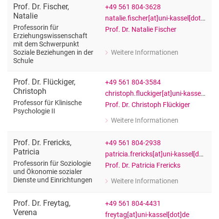
Prof. Dr.
Fischer
,
+49 561 804-3628
Natalie
natalie.fischer[at]uni-kassel[dot]de
Professorin für
Prof. Dr. Natalie Fischer
Erziehungswissenschaft
mit dem Schwerpunkt
Weitere Informationen
Soziale Beziehungen in der
zu Prof. Dr. Natalie Fischer
Schule
Professorin für Erziehungswissensch
Prof. Dr.
Flückiger
,
+49 561 804-3584
Christoph
christoph.fluckiger[at]uni-kassel[dot]de
Professor für Kli­ni­sche
Prof. Dr. Christoph Flückiger
Psy­cho­lo­gie II
Weitere Informationen
zu Prof. Dr. Christoph Flückiger
Professor für Kli­ni­sche Psy­cho­lo­gie II
Prof. Dr.
Frericks
,
+49 561 804-2938
Patricia
patricia.frericks[at]uni-kassel[dot]de
Professorin für Soziologie
Prof. Dr. Patricia Frericks
und Ökonomie sozialer
Dienste und Einrichtungen
Weitere Informationen
zu Prof. Dr. Patricia Frericks
Professorin für Soziologie und Ökono
Prof. Dr.
Freytag
,
+49 561 804-4431
Verena
freytag[at]uni-kassel[dot]de