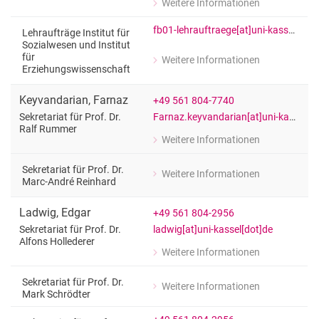
Weitere Informationen
zu Angela Jäger
Dekanatssekretariat
fb01-lehrauftraege[at]uni-kassel[dot]de
Lehraufträge Institut für
Sozialwesen und Institut
für
Weitere Informationen
zu Angela Jäger
Erziehungswissenschaft
Lehraufträge Institut für Sozialwesen
Keyvandarian
,
Farnaz
+49 561 804-7740
Farnaz.keyvandarian[at]uni-kassel[dot]de
Sekretariat für Prof. Dr.
Ralf Rummer
Weitere Informationen
zu Farnaz Keyvandarian
Sekretariat für Prof. Dr. Ralf Rummer
Sekretariat für Prof. Dr.
Weitere Informationen
zu Farnaz Keyvandarian
Marc-André Reinhard
Sekretariat für Prof. Dr. Marc-André 
Ladwig
,
Edgar
+49 561 804-2956
ladwig[at]uni-kassel[dot]de
Sekretariat für Prof. Dr.
Alfons Hollederer
Weitere Informationen
zu Edgar Ladwig
Sekretariat für Prof. Dr. Alfons Holled
Sekretariat für Prof. Dr.
Weitere Informationen
zu Edgar Ladwig
Mark Schrödter
Sekretariat für Prof. Dr. Mark Schrödt