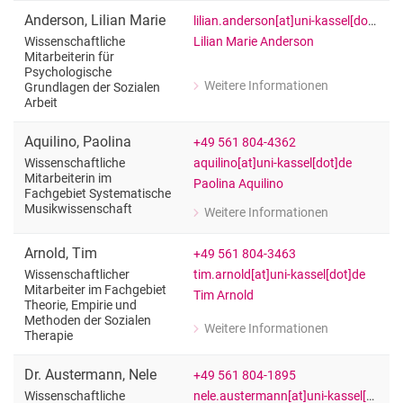
Anderson
,
Lilian Marie
lilian.anderson[at]uni-kassel[dot]de
Lilian Marie Anderson
Wissenschaftliche
Mitarbeiterin für
Psychologische
Weitere Informationen
Grundlagen der Sozialen
zu Lilian Marie Anderson
Arbeit
Wissenschaftliche Mitarbeiterin für P
Aquilino
,
Paolina
+49 561 804-4362
aquilino[at]uni-kassel[dot]de
Wissenschaftliche
Mitarbeiterin im
Paolina Aquilino
Fachgebiet Systematische
Musikwissenschaft
Weitere Informationen
zu Paolina Aquilino
Wissenschaftliche Mitarbeiterin im 
Arnold
,
Tim
+49 561 804-3463
tim.arnold[at]uni-kassel[dot]de
Wissenschaftlicher
Mitarbeiter im Fachgebiet
Tim Arnold
Theorie, Empirie und
Methoden der Sozialen
Weitere Informationen
Therapie
zu Tim Arnold
Wissenschaftlicher Mitarbeiter im Fa
Dr.
Austermann
,
Nele
+49 561 804-1895
nele.austermann[at]uni-kassel[dot]de
Wissenschaftliche