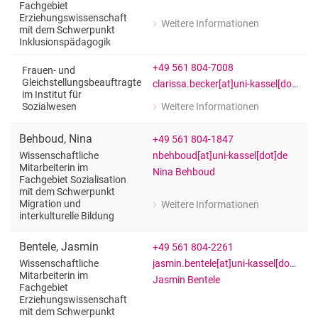
Fachgebiet
Erziehungswissenschaft
Weitere Informationen
mit dem Schwerpunkt
zu Clarissa Swenja Becker
Inklusionspädagogik
Wissenschaftliche Mitarbeiterin im 
+49 561 804-7008
Frauen- und
Gleichstellungsbeauftragte
clarissa.becker[at]uni-kassel[dot]de
im Institut für
Weitere Informationen
Sozialwesen
zu Clarissa Swenja Becker
Frauen- und Gleichstellungsbeauftragt
Behboud
,
Nina
+49 561 804-1847
nbehboud[at]uni-kassel[dot]de
Wissenschaftliche
Mitarbeiterin im
Nina Behboud
Fachgebiet Sozialisation
mit dem Schwerpunkt
Migration und
Weitere Informationen
zu Nina Behboud
interkulturelle Bildung
Wissenschaftliche Mitarbeiterin im Fa
Bentele
,
Jasmin
+49 561 804-2261
jasmin.bentele[at]uni-kassel[dot]de
Wissenschaftliche
Mitarbeiterin im
Jasmin Bentele
Fachgebiet
Erziehungswissenschaft
mit dem Schwerpunkt