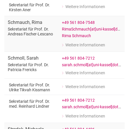
Sekretariat für Prof. Dr. Manuela Wes
Sekretariat für Prof. Dr.
Weitere Informationen
zu Christina Pitz
Kirsten Aner
Sekretariat für Prof. Dr. Kirsten Aner
Schmauch
,
Rima
+49 561 804-7548
RimaSchmauch[at]uni-kassel[dot]de
Sekretariat für Prof. Dr.
Andreas Fischer-Lescano
Rima Schmauch
Weitere Informationen
zu Rima Schmauch
Sekretariat für Prof. Dr. Andreas Fis
Schmoll
,
Sarah
+49 561 804-7212
sarah.schmoll[at]uni-kassel[dot]de
Sekretariat für Prof. Dr.
Patricia Frericks
Weitere Informationen
zu Sarah Schmoll
Sekretariat für Prof. Dr. Patricia Freri
Sekretariat für Prof. Dr.
Weitere Informationen
zu Sarah Schmoll
Ulrike Tikvah Kissmann
Sekretariat für Prof. Dr. Ulrike Tikva
+49 561 804-7212
Sekretariat für Prof. Dr.
med. Reinhard Lindner
sarah.schmoll[at]uni-kassel[dot]de
Weitere Informationen
zu Sarah Schmoll
Sekretariat für Prof. Dr. med. Reinhar