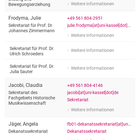
Weitere Informationen
Bewegungserziehung
zu Anne Fischer
Sekretariat Ästhetische Bildung und
Frodyma
,
Julie
+49 561 804-2951
julie.frodyma[at]uni-kassel[dot]de
Sekretariat für Prof. Dr.
Johannes Zimmermann
Weitere Informationen
zu Julie Frodyma
Sekretariat für Prof. Dr. Johannes 
Sekretariat für Prof. Dr.
Weitere Informationen
zu Julie Frodyma
Ulrich Schroeders
Sekretariat für Prof. Dr. Ulrich Schroe
Sekretariat für Prof. Dr.
Weitere Informationen
zu Julie Frodyma
Julia Sauter
Sekretariat für Prof. Dr. Julia Sauter
Jacobi
,
Claudia
+49 561 804-4146
jacobi[at]uni-kassel[dot]de
Sekretariat des
Fachgebiets Historische
Sekretariat
Musikwissenschaft
Weitere Informationen
zu Claudia Jacobi
Sekretariat des Fachgebiets Historis
Jäger
,
Angela
fb01-dekanatssekretariat[at]uni-kassel[dot]de
Dekanatssekretariat
Dekanatssekretariat