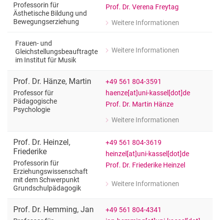
Professorin für
Prof. Dr. Verena Freytag
Ästhetische Bildung und
Bewegungserziehung
Weitere Informationen
zu Prof. Dr. Verena Freytag
Professorin für Ästhetische Bildung
Frauen- und
Weitere Informationen
Gleichstellungsbeauftragte
zu Prof. Dr. Verena Freytag
im Institut für Musik
Frauen- und Gleichstellungsbeauftragt
Prof. Dr.
Hänze
,
Martin
+49 561 804-3591
haenze[at]uni-kassel[dot]de
Professor für
Pädagogische
Prof. Dr. Martin Hänze
Psychologie
Weitere Informationen
zu Prof. Dr. Martin Hänze
Professor für Pädagogische Psycholo
Prof. Dr.
Heinzel
,
+49 561 804-3619
Friederike
heinzel[at]uni-kassel[dot]de
Professorin für
Prof. Dr. Friederike Heinzel
Erziehungswissenschaft
mit dem Schwerpunkt
Weitere Informationen
Grundschulpädagogik
zu Prof. Dr. Friederike Heinzel
Professorin für Erziehungswissensc
Prof. Dr.
Hemming
,
Jan
+49 561 804-4341