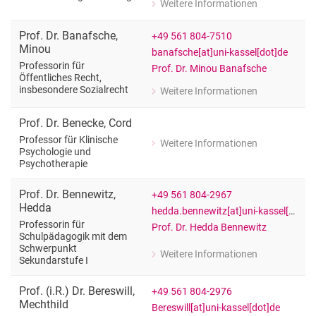
Weitere Informationen
zu Prof. Dr. Ann-Kathrin Arndt
Frauen- und Gleichstellungsbeauftra
Prof. Dr.
Banafsche
,
+49 561 804-7510
Minou
banafsche[at]uni-kassel[dot]de
Professorin für
Prof. Dr. Minou Banafsche
Öffentliches Recht,
insbesondere Sozialrecht
Weitere Informationen
zu Prof. Dr. Minou Banafsche
Professorin für Öffentliches Recht, i
Prof. Dr.
Benecke
,
Cord
Professor für Klinische
Weitere Informationen
zu Prof. Dr. Cord Benecke
Psychologie und
Psychotherapie
Professor für Klinische Psychologie 
Prof. Dr.
Bennewitz
,
+49 561 804-2967
Hedda
hedda.bennewitz[at]uni-kassel[dot]de
Professorin für
Prof. Dr. Hedda Bennewitz
Schulpädagogik mit dem
Schwerpunkt
Weitere Informationen
Sekundarstufe I
zu Prof. Dr. Hedda Bennewitz
Professorin für Schulpädagogik mit 
Prof. (i.R.) Dr.
Bereswill
,
+49 561 804-2976
Mechthild
Bereswill[at]uni-kassel[dot]de