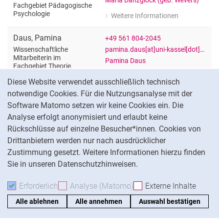
Maria Danzglock (geb. Wevers)
Fachgebiet Pädagogische
Psychologie
Weitere Informationen
zu Maria Danzglock
Wissenschaftliche Mitarbeiterin im 
Daus
,
Pamina
+49 561 804-2045
pamina.daus[at]uni-kassel[dot]de
Wissenschaftliche
Mitarbeiterin im
Pamina Daus
Fachgebiet Theorie,
Cookie-Hinweis
Empirie und Methoden der
Weitere Informationen
Diese Website verwendet ausschließlich technisch
Sozialen Therapie
zu Pamina Daus
notwendige Cookies. Für die Nutzungsanalyse mit der
Wissenschaftliche Mitarbeiterin im F
Degen
,
Ben
+49 561 804-3122
Software Matomo setzen wir keine Cookies ein. Die
degen[at]uni-kassel[dot]de
Wissenschaftlicher
Analyse erfolgt anonymisiert und erlaubt keine
Mitarbeiter im Fachgebiet
Ben Degen
Rückschlüsse auf einzelne Besucher*innen. Cookies von
Schul- und
Drittanbietern werden nur nach ausdrücklicher
Unterrichtsforschung
Weitere Informationen
zu Ben Degen
Zustimmung gesetzt. Weitere Informationen hierzu finden
Wissenschaftlicher Mitarbeiter im Fa
Sie in unseren Datenschutzhinweisen.
Demburg
,
Timon
timon.demburg[at]uni-kassel[dot]de
Timon Demburg
Wissenschaftlicher
Erforderlich
Erforderliche Cookies akzeptieren
Analyse (Matomo)
Analyse-Cookies akzepti
Externe Inhalte
: Exte
Mitarbeiter im im
Graduiertenkolleg
Weitere Informationen
zu Timon Demburg
INTERFACH
Alle ablehnen
Alle annehmen
Auswahl bestätigen
Wissenschaftlicher Mitarbeiter im im