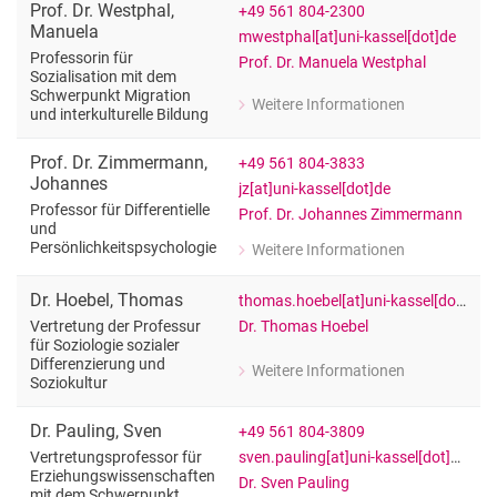
Prof. Dr.
Westphal
,
+49 561 804-2300
Manuela
mwestphal[at]uni-kassel[dot]de
Professorin für
Prof. Dr. Manuela Westphal
Sozialisation mit dem
Schwerpunkt Migration
Weitere Informationen
und interkulturelle Bildung
zu Prof. Dr. Manuela Westphal
Professorin für Sozialisation mit dem
Prof. Dr.
Zimmermann
,
+49 561 804-3833
Johannes
jz[at]uni-kassel[dot]de
Professor für Differentielle
Prof. Dr. Johannes Zimmermann
und
Persönlichkeitspsychologie
Weitere Informationen
zu Prof. Dr. Johannes Zimmermann
Professor für Differentielle und Persö
Dr.
Hoebel
,
Thomas
thomas.hoebel[at]uni-kassel[dot]de
Dr. Thomas Hoebel
Vertretung der Professur
für Soziologie sozialer
Differenzierung und
Weitere Informationen
zu Dr. Thomas Hoebel
Soziokultur
Vertretung der Professur für Soziologi
Dr.
Pauling
,
Sven
+49 561 804-3809
sven.pauling[at]uni-kassel[dot]de
Vertretungsprofessor für
Erziehungswissenschaften
Dr. Sven Pauling
mit dem Schwerpunkt