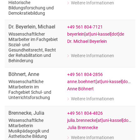
Historische
Weitere Informationen
zu Jasmin Bentele
Bildungsforschung und
Wissenschaftliche Mitarbeiterin im 
Demokratiebildung
Dr.
Beyerlein
,
Michael
+49 561 804-7121
beyerlein[at]uni-kassel[dot]de
Wissenschaftlicher
Mitarbeiter im Fachgebiet
Dr. Michael Beyerlein
Sozial- und
Gesundheitsrecht, Recht
der Rehabilitation und
Weitere Informationen
zu Dr. Michael Beyerlein
Behinderung
Wissenschaftlicher Mitarbeiter im Fa
Böhnert
,
Anne
+49 561 804-2856
anne.boehnert[at]uni-kassel[dot]de
Wissenschaftliche
Mitarbeiterin im
Anne Böhnert
Fachgebiet Schul- und
Unterrichtsforschung
Weitere Informationen
zu Anne Böhnert
Wissenschaftliche Mitarbeiterin im F
Brennecke
,
Julia
+49 561 804-4826
julia.brennecke[at]uni-kassel[dot]de
Wissenschaftliche
Mitarbeiterin
Julia Brennecke
Musikpädagogik und
Ästhetische Bildung
Weitere Informationen