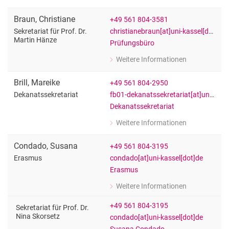
zu Ilona Boeckhorst
Dekanatssekretariat
Braun
,
Christiane
+49 561 804-3581
christianebraun[at]uni-kassel[dot]de
Sekretariat für Prof. Dr.
Martin Hänze
Prüfungsbüro
Weitere Informationen
zu Christiane Braun
Sekretariat für Prof. Dr. Martin Hänze
Brill
,
Mareike
+49 561 804-2950
fb01-dekanatssekretariat[at]uni-kassel[dot]de
Dekanatssekretariat
Dekanatssekretariat
Weitere Informationen
zu Mareike Brill
Dekanatssekretariat
Condado
,
Susana
+49 561 804-3195
condado[at]uni-kassel[dot]de
Erasmus
Erasmus
Weitere Informationen
zu Susana Condado
Erasmus
+49 561 804-3195
Sekretariat für Prof. Dr.
Nina Skorsetz
condado[at]uni-kassel[dot]de