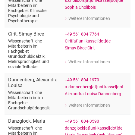
s.cholibois[at]uni-kassel[dot]de
Wissenschaftliche
Mitarbeiterin im
Sophia Cholibois
Fachgebiet Klinische
Psychologie und
Weitere Informationen
Psychotherapie
zu Sophia Cholibois
Wissenschaftliche Mitarbeiterin im F
Cirit
,
Simay Birce
+49 561 804-7764
Cirit[at]uni-kassel[dot]de
Wissenschaftliche
Mitarbeiterin im
Simay Birce Cirit
Fachgebiet
Grundschuldidaktik,
Mehrsprachigkeit und
Weitere Informationen
zu Simay Birce Cirit
soziale Teilhabe
Wissenschaftliche Mitarbeiterin im F
Dannenberg
,
Alexandra
+49 561 804-1970
Louisa
a.dannenberg[at]uni-kassel[dot]de
Wissenschaftliche
Alexandra Louisa Dannenberg
Mitarbeiterin im im
Fachgebiet
Weitere Informationen
Grundschulpädagogik
zu Alexandra Louisa Dannenberg
Wissenschaftliche Mitarbeiterin im 
Danzglock
,
Maria
+49 561 804-3590
danzglock[at]uni-kassel[dot]de
Wissenschaftliche
Mitarbeiterin im