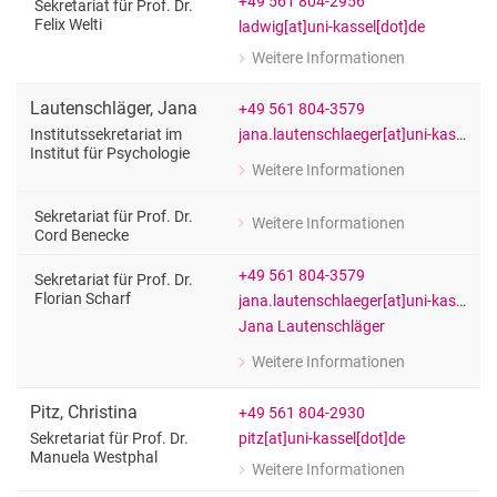
+49 561 804-2956
Sekretariat für Prof. Dr.
Felix Welti
ladwig[at]uni-kassel[dot]de
Weitere Informationen
zu Edgar Ladwig
Sekretariat für Prof. Dr. Felix Welti
Lautenschläger
,
Jana
+49 561 804-3579
jana.lautenschlaeger[at]uni-kassel[dot]de
Institutssekretariat im
Institut für Psychologie
Weitere Informationen
zu Jana Lautenschläger
Institutssekretariat im Institut für Ps
Sekretariat für Prof. Dr.
Weitere Informationen
zu Jana Lautenschläger
Cord Benecke
Sekretariat für Prof. Dr. Cord Benecke
+49 561 804-3579
Sekretariat für Prof. Dr.
Florian Scharf
jana.lautenschlaeger[at]uni-kassel[dot]de
Jana Lautenschläger
Weitere Informationen
zu Jana Lautenschläger
Sekretariat für Prof. Dr. Florian Scharf
Pitz
,
Christina
+49 561 804-2930
pitz[at]uni-kassel[dot]de
Sekretariat für Prof. Dr.
Manuela Westphal
Weitere Informationen
zu Christina Pitz