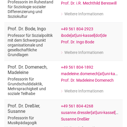
Professorin im Ruhestand
Prof. Dr. i.R. Mechthild Bereswill
für Soziologie sozialer
Differenzierung und
Weitere Informationen
Soziokultur
zu Prof. (i.R.) Dr. Mechthild Bereswill
Professorin im Ruhestand für Soziolog
Prof. Dr.
Bode
,
Ingo
+49 561 804-2923
ibode[at]uni-kassel[dot]de
Professor für Sozialpolitik
mit dem Schwerpunkt
Prof. Dr. Ingo Bode
organisationale und
gesellschaftliche
Weitere Informationen
Grundlagen
zu Prof. Dr. Ingo Bode
Professor für Sozialpolitik mit dem 
Prof. Dr.
Domenech
,
+49 561 804-1892
Madeleine
madeleine.domenech[at]uni-kassel[dot]de
Professorin für
Prof. Dr. Madeleine Domenech
Grundschuldidaktik,
Mehrsprachigkeit und
Weitere Informationen
soziale Teilhabe
zu Prof. Dr. Madeleine Domenech
Professorin für Grundschuldidaktik, M
Prof. Dr.
Dreßler
,
+49 561 804-4268
Susanne
susanne.dressler[at]uni-kassel[dot]de
Professorin für
Susanne Dreßler
Musikpädagogik