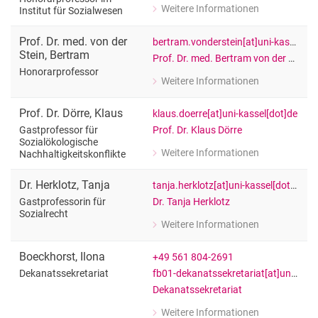
Weitere Informationen
Institut für Sozialwesen
zu Prof. Dr. Tobias Mushoff
Honorarprofessor im Institut für Soz
Prof. Dr. med.
von der
bertram.vonderstein[at]uni-kassel[dot]de
Stein
,
Bertram
Prof. Dr. med. Bertram von der Stein
Honorarprofessor
Weitere Informationen
zu Prof. Dr. med. Bertram von der Ste
Honorarprofessor
Prof. Dr.
Dörre
,
Klaus
klaus.doerre[at]uni-kassel[dot]de
Prof. Dr. Klaus Dörre
Gastprofessor für
Sozialökologische
Weitere Informationen
Nachhaltigkeitskonflikte
zu Prof. Dr. Klaus Dörre
Gastprofessor für Sozialökologische 
Dr.
Herklotz
,
Tanja
tanja.herklotz[at]uni-kassel[dot]de
Dr. Tanja Herklotz
Gastprofessorin für
Sozialrecht
Weitere Informationen
zu Dr. Tanja Herklotz
Gastprofessorin für Sozialrecht
Boeckhorst
,
Ilona
+49 561 804-2691
fb01-dekanatssekretariat[at]uni-kassel[dot]de
Dekanatssekretariat
Dekanatssekretariat
Weitere Informationen