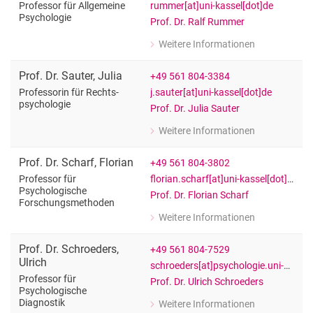
rummer[at]uni-kassel[dot]de
Professor für Allgemeine
Psychologie
Prof. Dr. Ralf Rummer
Weitere Informationen
zu Prof. Dr. Ralf Rummer
Professor für Allgemeine Psychologie
Prof. Dr.
Sauter
,
Julia
+49 561 804-3384
j.sauter[at]uni-kassel[dot]de
Professorin für Rechts­
psy­cho­lo­gie
Prof. Dr. Julia Sauter
Weitere Informationen
zu Prof. Dr. Julia Sauter
Professorin für Rechts­psy­cho­lo­gie
Prof. Dr.
Scharf
,
Florian
+49 561 804-3802
florian.scharf[at]uni-kassel[dot]de
Professor für
Psychologische
Prof. Dr. Florian Scharf
Forschungsmethoden
Weitere Informationen
zu Prof. Dr. Florian Scharf
Professor für Psychologische Forsc
Prof. Dr.
Schroeders
,
+49 561 804-7529
Ulrich
schroeders[at]psychologie.uni-kassel[dot]de
Professor für
Prof. Dr. Ulrich Schroeders
Psychologische
Diagnostik
Weitere Informationen
zu Prof. Dr. Ulrich Schroeders