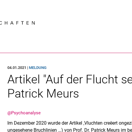
Springe direkt zu: Inhalt
Springe direkt zu: Suche
Springe direkt zu: Hauptnav
Suchmas
04.01.2021 |
MELDUNG
Artikel "Auf der Flucht se
Patrick Meurs
@Psychoanalyse
Im Dezember 2020 wurde der Artikel ‚Vluchten creëert ongezien
ungesehene Bruchlinien …) von Prof. Dr. Patrick Meurs im be