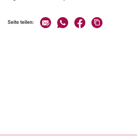
Seite über E-Mail teilen
Seite über WhatsApp teilen (exte
Seite über Facebook teil
Adresse der Sei
Seite teilen: