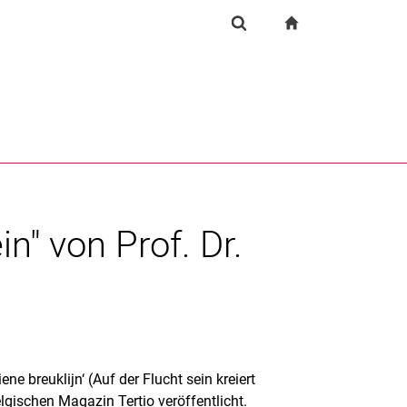
igation
zur Startseite
Suchformular
chine
Suchen (öffnet externen Link in einem neuen Fenst
in" von Prof. Dr.
e breuklijn‘ (Auf der Flucht sein kreiert
lgischen Magazin Tertio veröffentlicht.