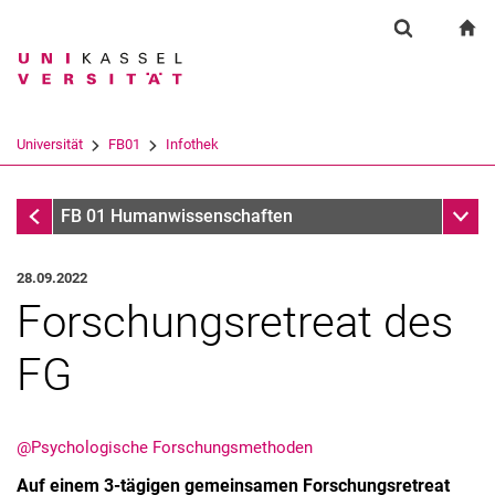
Springe direkt zu: Inhalt
Springe direkt zu: Suche
Springe direkt zu: Hauptnav
zu
Suchformul
Suchbegriff
Suchmaschine
Universität
FB01
Infothek
Suchen (öffnet externen Link in einem 
Infothek
Unter
FB 01 Humanwissenschaften
28.09.2022
Forschungsretreat des
FG
@Psychologische Forschungsmethoden
Auf einem 3-tägigen gemeinsamen Forschungsretreat