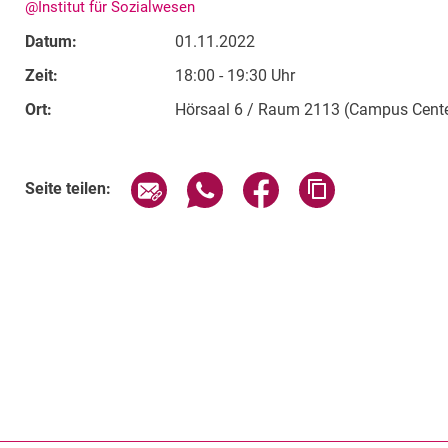
@Institut für Sozialwesen
Datum:
01.11.2022
Zeit:
18:00 - 19:30 Uhr
Ort:
Hörsaal 6 / Raum 2113 (Campus Center)
Verwandte Links
Seite über E-Mail teilen
Seite über WhatsApp teilen (exte
Seite über Facebook teil
Adresse der Sei
Seite teilen: