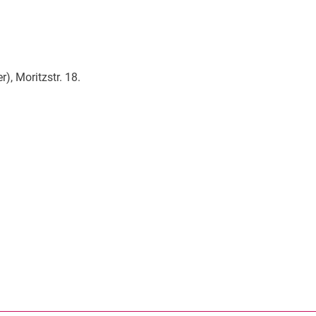
, Moritzstr. 18.
rner Link, öffnet neues Fenster)
en (externer Link, öffnet neues Fenster)
te kopieren