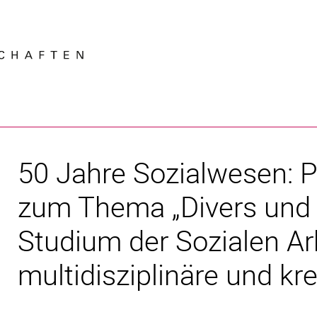
Springe direkt zu: Inhalt
Springe direkt zu: Suche
Springe direkt zu: Hauptnav
Suchmas
50 Jahre Sozialwesen: 
zum Thema „Divers und 
Studium der Sozialen Arb
multidisziplinäre und kr