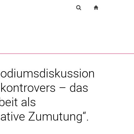
igation
zur Startseite
Suchformular
chine
Suchen (öffnet externen Link in einem neuen Fenst
Podiumsdiskussion
kontrovers – das
eit als
eative Zumutung“.