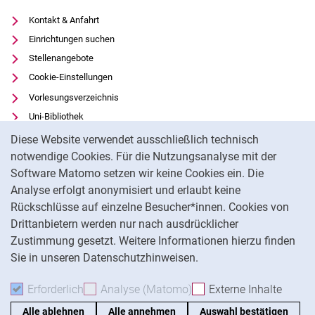
Kontakt & Anfahrt
Einrichtungen suchen
Stellenangebote
Cookie-Einstellungen
Vorlesungsverzeichnis
Uni-Bibliothek
Cookie-Hinweis
Moodle
Diese Website verwendet ausschließlich technisch
Panopto
notwendige Cookies. Für die Nutzungsanalyse mit der
Software Matomo setzen wir keine Cookies ein. Die
Datenschutz
Analyse erfolgt anonymisiert und erlaubt keine
Barrierefreiheit
Rückschlüsse auf einzelne Besucher*innen. Cookies von
Transparenter KI-Einsatz
Drittanbietern werden nur nach ausdrücklicher
Impressum
Zustimmung gesetzt. Weitere Informationen hierzu finden
Sie in unseren Datenschutzhinweisen.
Na
Erforderlich
Erforderliche Cookies akzeptieren
Analyse (Matomo)
Analyse-Cookies akzepti
Externe Inhalte
: Exte
Alle ablehnen
Alle annehmen
Auswahl bestätigen