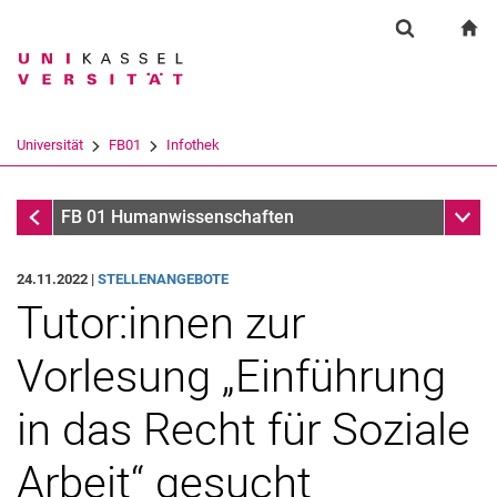
Springe direkt zu: Inhalt
Springe direkt zu: Suche
Springe direkt zu: Hauptnav
zu
Suchformul
Suchbegriff
Suchmaschine
Universität
FB01
Infothek
Suchen (öffnet externen Link in einem 
Infothek
Unter
FB 01 Humanwissenschaften
24.11.2022 |
STELLENANGEBOTE
Tutor:innen zur
Vorlesung „Einführung
in das Recht für Soziale
Arbeit“ gesucht