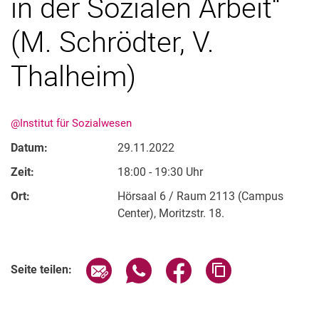
in der Sozialen Arbeit“
(M. Schrödter, V.
Thalheim)
@Institut für Sozialwesen
Datum:
29.11.2022
Aktuelles
Zeit:
18:00 - 19:30 Uhr
Termine
Ort:
Hörsaal 6 / Raum 2113 (Campus
Center), Moritzstr. 18.
Verwandte Links
Seite über E-Mail teilen
Seite über WhatsApp teilen (exter
Seite über Facebook teile
Adresse der Seite
Seite teilen: