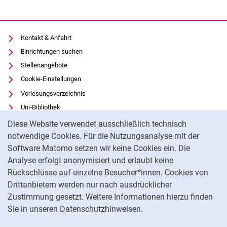
Kontakt & Anfahrt
Einrichtungen suchen
Stellenangebote
Cookie-Einstellungen
Vorlesungsverzeichnis
Uni-Bibliothek
Cookie-Hinweis
Moodle
Diese Website verwendet ausschließlich technisch
Panopto
notwendige Cookies. Für die Nutzungsanalyse mit der
Software Matomo setzen wir keine Cookies ein. Die
Datenschutz
Analyse erfolgt anonymisiert und erlaubt keine
Barrierefreiheit
Rückschlüsse auf einzelne Besucher*innen. Cookies von
Transparenter KI-Einsatz
Drittanbietern werden nur nach ausdrücklicher
Impressum
Zustimmung gesetzt. Weitere Informationen hierzu finden
Sie in unseren Datenschutzhinweisen.
Na