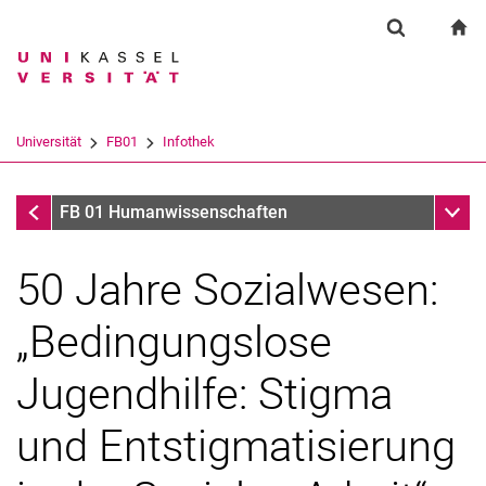
Springe direkt zu: Inhalt
Springe direkt zu: Suche
Springe direkt zu: Hauptnav
zu
Suchformul
Suchbegriff
Suchmaschine
Universität
FB01
Infothek
Suchen (öffnet externen Link in einem 
Infothek
Unter
FB 01 Humanwissenschaften
50 Jahre Sozialwesen:
„Bedingungslose
Jugendhilfe: Stigma
und Entstigmatisierung