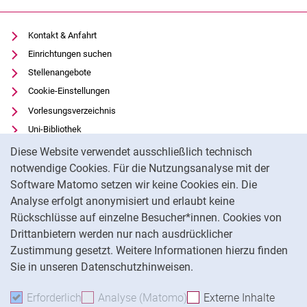
Kontakt & Anfahrt
Einrichtungen suchen
Stellenangebote
Cookie-Einstellungen
Vorlesungsverzeichnis
Uni-Bibliothek
Cookie-Hinweis
Moodle
Diese Website verwendet ausschließlich technisch
Panopto
notwendige Cookies. Für die Nutzungsanalyse mit der
Software Matomo setzen wir keine Cookies ein. Die
Datenschutz
Analyse erfolgt anonymisiert und erlaubt keine
Barrierefreiheit
Rückschlüsse auf einzelne Besucher*innen. Cookies von
Transparenter KI-Einsatz
Drittanbietern werden nur nach ausdrücklicher
Impressum
Zustimmung gesetzt. Weitere Informationen hierzu finden
Sie in unseren Datenschutzhinweisen.
Na
Erforderlich
Erforderliche Cookies akzeptieren
Analyse (Matomo)
Analyse-Cookies akzepti
Externe Inhalte
: Exte