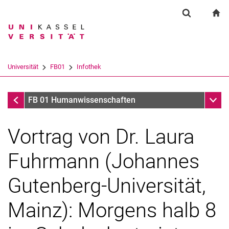
Springe direkt zu: Inhalt
Springe direkt zu: Suche
Springe direkt zu: Hauptnav
zu
Suchformul
Suchbegriff
Suchmaschine
Universität
FB01
Infothek
Suchen (öffnet externen Link in einem 
Infothek
Unter
FB 01 Humanwissenschaften
Vortrag von Dr. Laura
Fuhrmann (Johannes
Gutenberg-Universität,
Mainz): Morgens halb 8