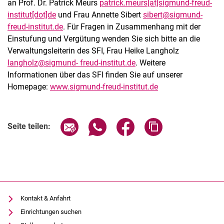
an Prof. Dr. Patrick Meurs
patrick.meurs[at]sigmund-freud-
institut[dot]de
und Frau Annette Sibert
sibert@sigmund-
freud-institut.de
. Für Fragen in Zusammenhang mit der
Einstufung und Vergütung wenden Sie sich bitte an die
Verwaltungsleiterin des SFI, Frau Heike Langholz
langholz@sigmund- freud-institut.de
. Weitere
Informationen über das SFI finden Sie auf unserer
Homepage:
www.sigmund-freud-institut.de
Seite über E-Mail teilen
Seite über WhatsApp teilen (exter
Seite über Facebook teile
Adresse der Seite
Seite teilen:
Kontakt & Anfahrt
Einrichtungen suchen