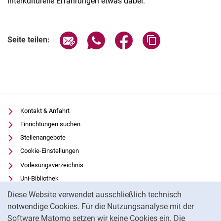
interkulturelle Erfahrungen etwas dabei.
Verwandte Links
Seite über E-Mail teilen
Seite über WhatsApp teilen (exter
Seite über Facebook teile
Adresse der Seite
Seite teilen:
Kontakt & Anfahrt
Einrichtungen suchen
Stellenangebote
Cookie-Einstellungen
Vorlesungsverzeichnis
Uni-Bibliothek
Cookie-Hinweis
Moodle
Diese Website verwendet ausschließlich technisch
Panopto
notwendige Cookies. Für die Nutzungsanalyse mit der
Software Matomo setzen wir keine Cookies ein. Die
Datenschutz