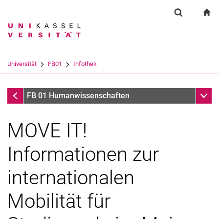
Springe direkt zu: Inhalt
Springe direkt zu: Suche
Springe direkt zu: Hauptnav
zu
Suchformul
Suchbegriff
Suchmaschine
Universität
FB01
Infothek
Suchen (öffnet externen Link in einem 
Infothek
Unter
FB 01 Humanwissenschaften
MOVE IT!
Informationen zur
internationalen
Mobilität für