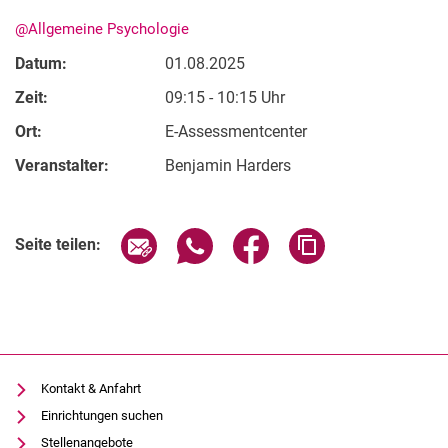
@Allgemeine Psychologie
Datum:
01.08.2025
Zeit:
09:15 - 10:15 Uhr
Ort:
E-Assessmentcenter
Veranstalter:
Benjamin Harders
Verwandte Links
Aktuelles
Seite über E-Mail teilen
Seite über WhatsApp teilen (exter
Seite über Facebook teile
Adresse der Seite
Seite teilen:
Termine
Kontakt & Anfahrt
Einrichtungen suchen
Stellenangebote