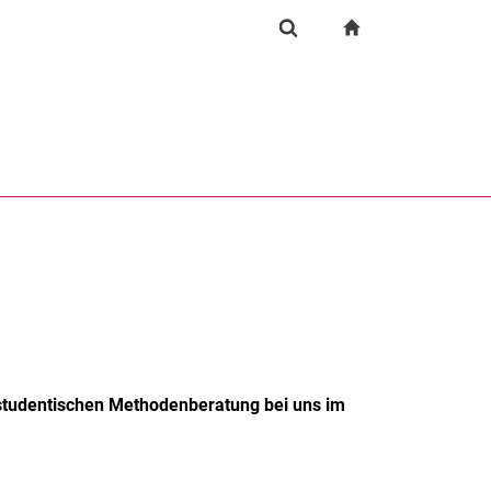
igation
zur Startseite
Suchformular
chine
Suchen (öffnet externen Link in einem neuen Fenst
r studentischen Methodenberatung bei uns im