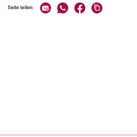
Seite über E-Mail teilen
Seite über WhatsApp teilen (exte
Seite über Facebook teil
Adresse der Sei
Seite teilen: