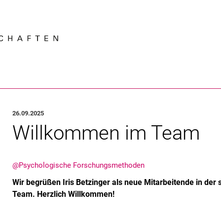
Springe direkt zu: Inhalt
Springe direkt zu: Suche
Springe direkt zu: Hauptnav
Suchmas
26.09.2025
Willkommen im Team
@Psychologische Forschungsmethoden
Wir begrüßen Iris Betzinger als neue Mitarbeitende in de
Team. Herzlich Willkommen!