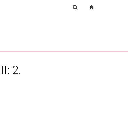
igation
zur Startseite
Suchformular
chine
Suchen (öffnet externen Link in einem neuen Fenst
I: 2.