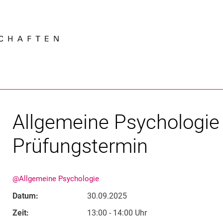
Springe direkt zu: Inhalt
Springe direkt zu: Suche
Springe direkt zu: Hauptnav
Suchmas
Allgemeine Psychologie I
Prüfungstermin
@Allgemeine Psychologie
Datum:
30.09.2025
Zeit:
13:00 - 14:00 Uhr