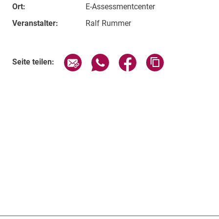
Ort:
E-Assessmentcenter
Veranstalter:
Ralf Rummer
Verwandte Links
Seite über E-Mail teilen
Seite über WhatsApp teilen (exte
Seite über Facebook teil
Adresse der Sei
Seite teilen: