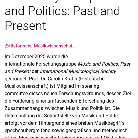
and Politics: Past and
Present
@Historische Musikwissenschaft
Im Dezember 2025 wurde die
internationale Forschungsgruppe
Music and Politics: Past
Aktuelles
and Present
der
International Musicological Society
gegründet. Prof. Dr. Carolin Krahn (Historische
Termine
Musikwissenschaft) ist Mitglied im steering
committee dieses neuen Forschungsverbunds, dessen Ziel
die Förderung einer umfassenden Erforschung des
Zusammenhangs zwischen Musik und Politik ist. Die
Untersuchung der Schnittstelle von Musik und Politik
erfolgt vor dem Hintergrund eines breiten Musikbegriffs,
epochenübergreifend sowie geografisch und methodisch
offen. Musikwissenschaft wird dabei u.a. mit Methoden