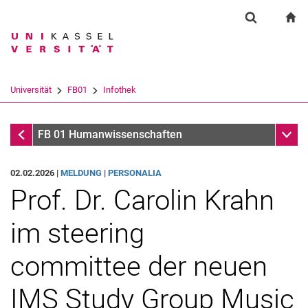
Springe direkt zu: Inhalt
Springe direkt zu: Suche
Springe direkt zu: Hauptnav
zu
Suchformul
Suchbegriff
Suchmaschine
Universität
FB01
Infothek
Suchen (öffnet externen Link in einem 
Infothek
Unter
FB 01 Humanwissenschaften
02.02.2026 |
MELDUNG
|
PERSONALIA
Prof. Dr. Carolin Krahn
im steering
committee der neuen
IMS Study Group Music