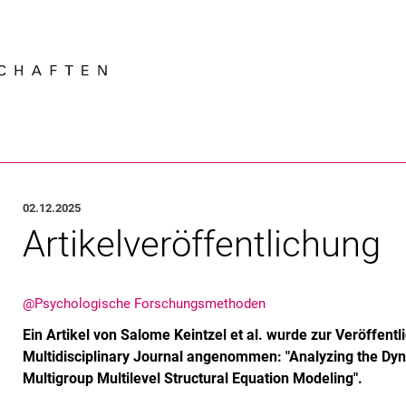
Springe direkt zu: Inhalt
Springe direkt zu: Suche
Springe direkt zu: Hauptnav
Suchmas
02.12.2025
Artikelveröffentlichung
@Psychologische Forschungsmethoden
Ein Artikel von Salome Keintzel et al. wurde zur Veröffentl
Multidisciplinary Journal angenommen: "Analyzing the Dyn
Multigroup Multilevel Structural Equation Modeling".