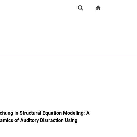
igation
zur Startseite
Suchformular
chine
Suchen (öffnet externen Link in einem neuen Fenst
ichung in Structural Equation Modeling: A
amics of Auditory Distraction Using