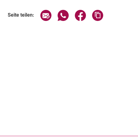
Seite über E-Mail teilen
Seite über WhatsApp teilen (exte
Seite über Facebook teil
Adresse der Sei
Seite teilen: