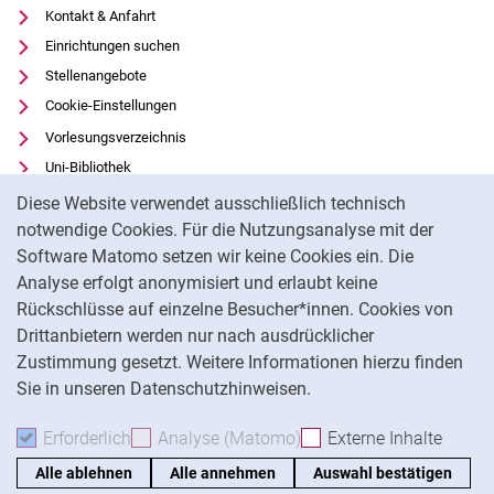
Kontakt & Anfahrt
Einrichtungen suchen
Stellenangebote
Cookie-Einstellungen
Vorlesungsverzeichnis
Uni-Bibliothek
Cookie-Hinweis
Moodle
Diese Website verwendet ausschließlich technisch
Panopto
notwendige Cookies. Für die Nutzungsanalyse mit der
Software Matomo setzen wir keine Cookies ein. Die
Datenschutz
Analyse erfolgt anonymisiert und erlaubt keine
Barrierefreiheit
Rückschlüsse auf einzelne Besucher*innen. Cookies von
Transparenter KI-Einsatz
Drittanbietern werden nur nach ausdrücklicher
Impressum
Zustimmung gesetzt. Weitere Informationen hierzu finden
Sie in unseren Datenschutzhinweisen.
Na
Erforderlich
Erforderliche Cookies akzeptieren
Analyse (Matomo)
Analyse-Cookies akzepti
Externe Inhalte
: Exte
Alle ablehnen
Alle annehmen
Auswahl bestätigen