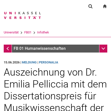
Springe direkt zu: Inhalt
Springe direkt zu: Suche
Springe direkt zu: Hauptnav
zu
Suchformul
Suchbegriff
Suchmaschine
Universität
FB01
Infothek
Suchen (öffnet externen Link in einem 
Infothek
Unter
FB 01 Humanwissenschaften
15.06.2026 |
MELDUNG
|
PERSONALIA
Auszeichnung von Dr.
Emilia Pelliccia mit dem
Dissertationspreis für
Musikwissenschaft der