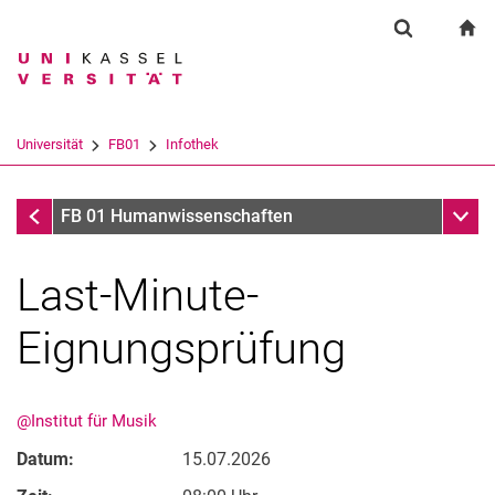
Springe direkt zu: Inhalt
Springe direkt zu: Suche
Springe direkt zu: Hauptnav
zu
Suchformul
Suchbegriff
Suchmaschine
Universität
FB01
Infothek
Suchen (öffnet externen Link in einem 
Infothek
Unter
FB 01 Humanwissenschaften
Last-Minute-
Eignungsprüfung
@Institut für Musik
Datum:
15.07.2026