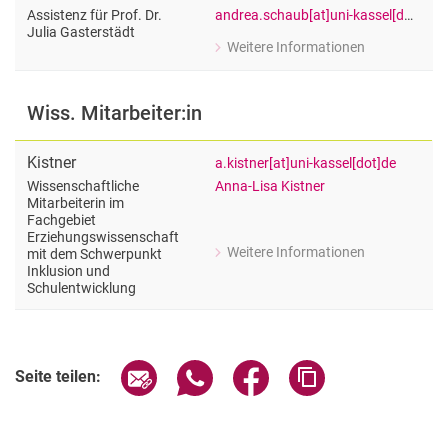
andrea.schaub[at]uni-kassel[dot]de
Assistenz für Prof. Dr.
Julia Gasterstädt
Weitere Informationen
zu Andrea Schaub
Assistenz für Prof. Dr. Julia Gasterst
Wiss. Mitarbeiter:in
Kistner
a.kistner[at]uni-kassel[dot]de
Anna-Lisa Kistner
Wissenschaftliche
Mitarbeiterin im
Fachgebiet
Erziehungswissenschaft
Weitere Informationen
mit dem Schwerpunkt
zu Kistner
Inklusion und
Wissenschaftliche Mitarbeiterin im 
Schulentwicklung
Seite über E-Mail teilen
Seite über WhatsApp teilen (exter
Seite über Facebook teile
Adresse der Seite
Seite teilen: