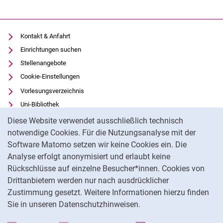
Kontakt & Anfahrt
Einrichtungen suchen
Stellenangebote
Cookie-Einstellungen
Vorlesungsverzeichnis
Uni-Bibliothek
Cookie-Hinweis
Moodle
Diese Website verwendet ausschließlich technisch
Panopto
notwendige Cookies. Für die Nutzungsanalyse mit der
Software Matomo setzen wir keine Cookies ein. Die
Datenschutz
Analyse erfolgt anonymisiert und erlaubt keine
Barrierefreiheit
Rückschlüsse auf einzelne Besucher*innen. Cookies von
Transparenter KI-Einsatz
Drittanbietern werden nur nach ausdrücklicher
Impressum
Zustimmung gesetzt. Weitere Informationen hierzu finden
Sie in unseren Datenschutzhinweisen.
Na