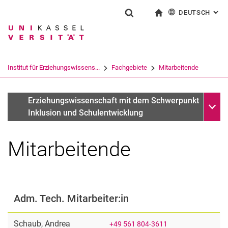
DEUTSCH
: AL
Springe direkt zu: Inhalt
Springe direkt zu: Suche
Springe direkt zu: Hauptnav
zur Startseite
Suchformular
Suchbegriff
English
Suchmaschine
Institut für Erziehungswissens...
Fachgebiete
Mitarbeitende
Suchen (öffnet externen Link in einem 
Unter
Erziehungswissenschaft mit dem Schwerpunkt Inklusion un
Erziehungswissenschaft mit dem Schwerpunkt
Inklusion und Schulentwicklung
Mitarbeitende
Adm. Tech. Mitarbeiter:in
Schaub
,
Andrea
+49 561 804-3611