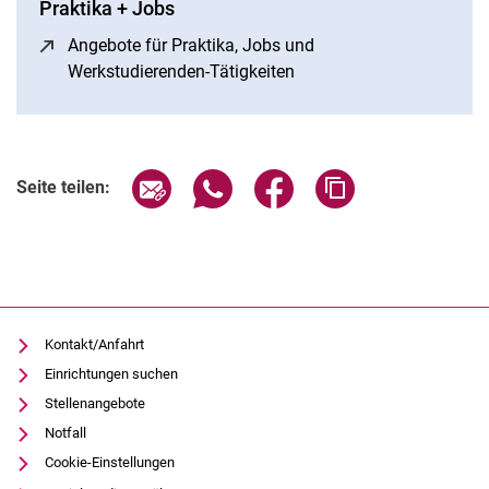
Praktika + Jobs
Angebote für Praktika, Jobs und
Werkstudierenden-Tätigkeiten
(öffnet neues Fenster)
Seite über E-Mail teilen
Seite über WhatsApp teilen (exter
Seite über Facebook teile
Adresse der Seite
Seite teilen:
Kontakt/Anfahrt
Einrichtungen suchen
Stellenangebote
Notfall
Cookie-Einstellungen