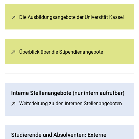
Die Ausbildungsangebote der Universität Kassel
(öffne
Überblick über die Stipendienangebote
(öffnet neues Fe
In­ter­ne Stel­len­an­ge­bo­te (nur in­tern auf­ruf­bar)
Weiterleitung zu den internen Stellenangeboten
(öffnet
Studierende und Absolventen: Externe