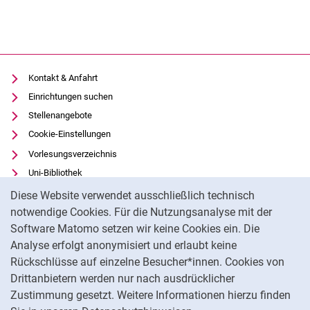
Kontakt & Anfahrt
Einrichtungen suchen
Stellenangebote
Cookie-Einstellungen
Vorlesungsverzeichnis
Uni-Bibliothek
Cookie-Hinweis
Moodle
Diese Website verwendet ausschließlich technisch
Panopto
notwendige Cookies. Für die Nutzungsanalyse mit der
Software Matomo setzen wir keine Cookies ein. Die
Datenschutz
Analyse erfolgt anonymisiert und erlaubt keine
Barrierefreiheit
Rückschlüsse auf einzelne Besucher*innen. Cookies von
Transparenter KI-Einsatz
Drittanbietern werden nur nach ausdrücklicher
Impressum
Zustimmung gesetzt. Weitere Informationen hierzu finden