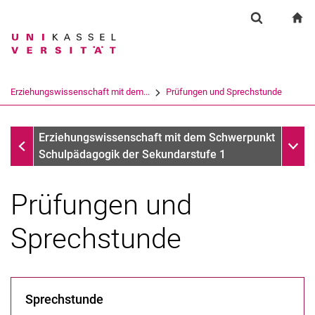
Springe direkt zu: Inhalt
Springe direkt zu: Suche
Springe direkt zu: Hauptnav
zu
Suchformul
Suchbegriff
Suchmaschine
Erziehungswissenschaft mit dem...
Prüfungen und Sprechstunde
Suchen (öffnet externen Link in einem 
Erziehungswissenschaft mit dem Schwerpunkt Schulpädago
Unter
Erziehungswissenschaft mit dem Schwerpunkt
Schulpädagogik der Sekundarstufe 1
Prüfungen und
Sprechstunde
Sprechstunde