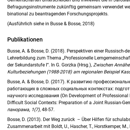
Befragungsinstrumente zukünftig gemeinsam verwendet we
binational zu beantragenden Forschungsprojekts.
(Ausführlich siehe in Busse & Bosse, 2018)
Publikationen
Busse, A. & Bosse, D. (2018). Perspektiven einer Russisch-
Lehrerbildung zum Thema „Professionelle Lerngemeinschaft
der Sekundarstufe I“. In G. Gorzka (Hrsg.),
Zwischen Annäher
Kulturbeziehungen (1988-2018) am regionalen Beispiel Kasse
Busse, A. & Bosse, D. (2017). К развитию профессиона
работающих в сложных социальных контекстах: подгот
научного исследования (On Development of Professional L
Difficult Social Contexts: Preparation of a Joint Russian-G
панорама
,
1(7),
48-57.
Bosse, D. (2013). Der Weg zurück – Über Hilfen für schulabse
Zusammenarbeit mit Boldt, U., Hascher, T., Horstkemper, M., 