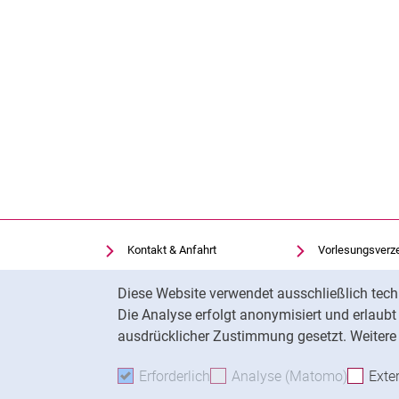
Kontakt & Anfahrt
Vorlesungsverz
Einrichtungen suchen
Uni-Bibliothek
Cookie-Hinweis
Diese Website verwendet ausschließlich tech
Stellenangebote
Moodle
Die Analyse erfolgt anonymisiert und erlaub
Cookie-Einstellungen
Panopto
ausdrücklicher Zustimmung gesetzt. Weitere 
Erforderlich
Erforderliche Cookies akzeptie
Analyse (Matomo)
Analyse
Exte