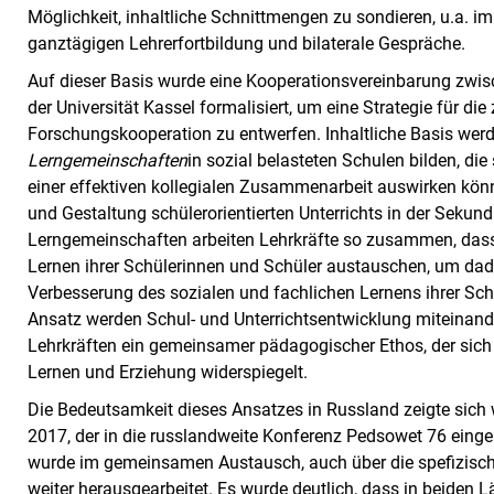
Möglichkeit, inhaltliche Schnittmengen zu sondieren, u.a. 
ganztägigen Lehrerfortbildung und bilaterale Gespräche.
Auf dieser Basis wurde eine Kooperationsvereinbarung zwis
der Universität Kassel formalisiert, um eine Strategie für d
Forschungskooperation zu entwerfen. Inhaltliche Basis wer
Lerngemeinschaften
in sozial belasteten Schulen bilden, die
einer effektiven kollegialen Zusammenarbeit auswirken kön
und Gestaltung schülerorientierten Unterrichts in der Sekund
Lerngemeinschaften arbeiten Lehrkräfte so zusammen, dass s
Lernen ihrer Schülerinnen und Schüler austauschen, um dadu
Verbesserung des sozialen und fachlichen Lernens ihrer Sch
Ansatz werden Schul- und Unterrichtsentwicklung miteinander
Lehrkräften ein gemeinsamer pädagogischer Ethos, der sich i
Lernen und Erziehung widerspiegelt.
Die Bedeutsamkeit dieses Ansatzes in Russland zeigte sic
2017, der in die russlandweite Konferenz Pedsowet 76 einge
wurde im gemeinsamen Austausch, auch über die spefizisch
weiter herausgearbeitet. Es wurde deutlich, dass in beiden