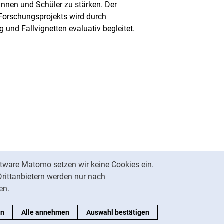
rinnen und Schüler zu stärken. Der
 Forschungsprojekts wird durch
 und Fallvignetten evaluativ begleitet.
rner Link, öffnet neues Fenster)
en (externer Link, öffnet neues Fenster)
te kopieren
tware Matomo setzen wir keine Cookies ein.
Nach oben
Drittanbietern werden nur nach
en.
en
Alle annehmen
Auswahl bestätigen