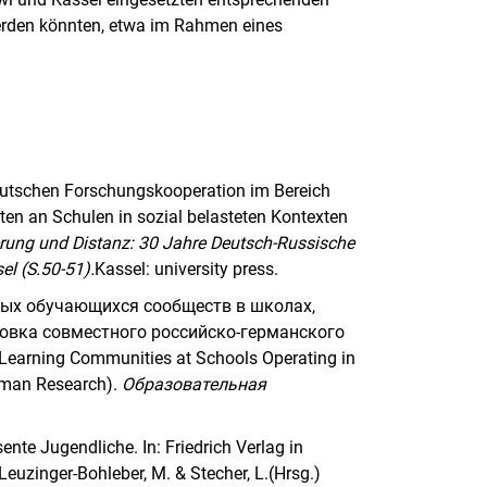
rden könnten, etwa im Rahmen eines
deutschen Forschungskooperation im Bereich
en an Schulen in sozial belasteten Kontexten
ung und Distanz: 30 Jahre Deutsch-Russische
l (S.50-51).
Kassel: university press.
льных обучающихся сообществ в школах,
овка совместного российско-германского
earning Communities at Schools Operating in
erman Research).
Образовательная
nte Jugendliche. In: Friedrich Verlag in
Leuzinger-Bohleber, M. & Stecher, L.(Hrsg.)