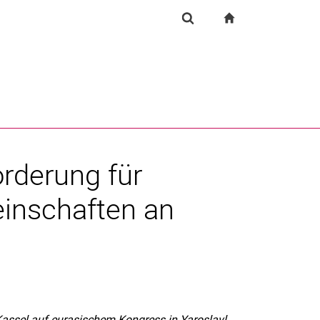
igation
zur Startseite
Suchformular
chine
Suchen (öffnet externen Link in einem neuen Fenst
rderung für
einschaften an
 Kassel auf eurasischem Kongress in Yaroslavl