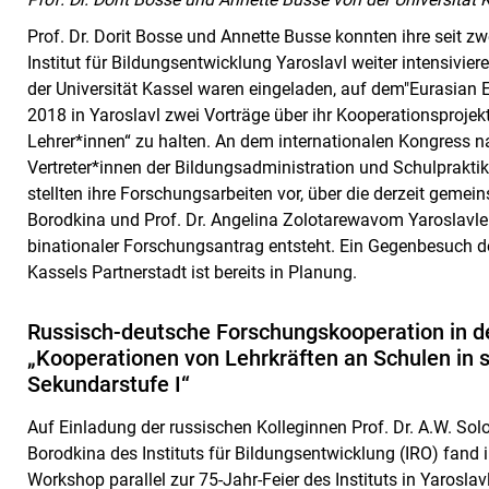
Prof. Dr. Dorit Bosse und Annette Busse konnten ihre seit 
Institut für Bildungsentwicklung Yaroslavl weiter intensivie
der Universität Kassel waren eingeladen, auf dem"Eurasian E
2018 in Yaroslavl zwei Vorträge über ihr Kooperationsproje
Lehrer*innen“ zu halten. An dem internationalen Kongress 
Vertreter*innen der Bildungsadministration und Schulpraktik
stellten ihre Forschungsarbeiten vor, über die derzeit gemei
Borodkina und Prof. Dr.
Angelina Zolotarewa
vom Yaroslavler
binationaler Forschungsantrag entsteht. Ein Gegenbesuch d
Kassels Partnerstadt ist bereits in Planung.
Russisch-deutsche Forschungskooperation in d
„Kooperationen von Lehrkräften an Schulen in s
Sekundarstufe I“
Auf Einladung der russischen Kolleginnen Prof. Dr. A.W. So
Borodkina des Instituts für Bildungsentwicklung (IRO) fan
Workshop parallel zur 75-Jahr-Feier des Instituts in Yaroslav