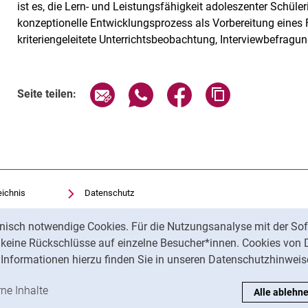
ist es, die Lern- und Leistungsfähigkeit adoleszenter Schüle
konzeptionelle Entwicklungsprozess als Vorbereitung eines
kriteriengeleitete Unterrichtsbeobachtung, Interviewbefragung
Seite über E-Mail teilen
Seite über WhatsApp teilen (exte
Seite über Facebook teil
Adresse der Sei
Seite teilen:
eichnis
Datenschutz
Barrierefreiheit
nisch notwendige Cookies. Für die Nutzungsanalyse mit der Sof
Transparenter KI-Einsatz
t keine Rückschlüsse auf einzelne Besucher*innen. Cookies von 
Impressum
Informationen hierzu finden Sie in unseren Datenschutzhinweis
ren
-Cookies akzeptieren
rne Inhalte
: Externe Inhalte / Cookies akzeptieren
Alle ablehn