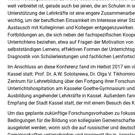
weit verbreitet ist, gerade auch bei jenen, die an Schulen in 
Unterstützung der Lehrkräfte ist eine engere Zusammenarbei
wichtig, um der beruflichen Einsamkeit im Interesse einer St
Austausch mit Kolleginnen und Kollegen entgegenzuwirken. 
Fortbildungen an, die sich neben der fachspezifischen Koop
Unterrichtens beziehen, etwa auf Fragen der Motivation vo
selbstständigen Lernens, effektiven Formen der Unterrichts
Diagnostik von Schülerleistungen und fachlichen Lernfortsc
Im Anschluss an diese Konferenz fand im Herbst 2017 ein vi
Kassel statt. Prof. Dr. A.W. Solotarewa
, Dr. Olga V. Tikhomir
Zentrum für Lehrerbildung über den Fortgang ihrer Forschung
Unterrichtshospitation am Kasseler Goethe-Gymnasium und b
Ausbildung angehender Lehrkräfte in Kassel. Außerdem fand 
Empfang der Stadt Kassel statt, der mit einem Besuch des
Um das geplante zukünftige Forschungsvorhaben zu fokussie
Bedingungen für die Bildung von kollegialen Gemeinschaften
ausgelotet werden, worin sich die auf russischer und deutsc
Gemeinschaften unterscheiden und inwieweit die in Jarosla