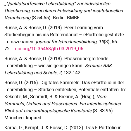
„Qualitätsoffensive Lehrerbildung“ zur individuellen
Orientierung, curricularen Entwicklung und institutionellen
Verankerung
(S.54-65). Berlin: BMBF.
Busse, A. & Bosse, D. (2019). Peer-Learning vom
Studienbeginn bis ins Referendariat – ePortfolio gestützte
Lernszenarien.
journal für lehrerInnenbildung, 19
(3), 66-
72.
doi.org/10.35468/jlb-03-2019_06
Busse, A. & Bosse, D. (2018). Phasenübergreifende
Lehrerbildung – wie sie gelingen kann.
Seminar BAK
Lehrerbildung und Schule, 2,
132-142.
Bosse, D. (2016). Digitales Sammeln: Das ePortfolio in der
Lehrerbildung – Stärken entdecken, Potentiale entfalten. In:
Kekeritz, M., Schmidt, B. & Brenne, A. (Hrsg.),
Vom
Sammeln, Ordnen und Präsentieren. Ein interdisziplinärer
Blick auf eine anthropologische Konstante
(S. 83-96).
München: kopaed.
Karpa, D., Kempf, J. & Bosse, D. (2013). Das E-Portfolio in