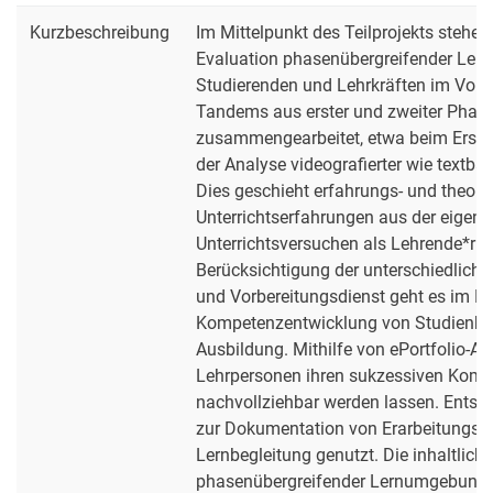
Kurzbeschreibung
Im Mittelpunkt des Teilprojekts stehe
Evaluation phasenübergreifender Le
Studierenden und Lehrkräften im Vorbe
Tandems aus erster und zweiter Phase
zusammengearbeitet, etwa beim Erstel
der Analyse videografierter wie textbas
Dies geschieht erfahrungs- und theori
Unterrichtserfahrungen aus der eigene
Unterrichtsversuchen als Lehrende*r ak
Berücksichtigung der unterschiedlich
und Vorbereitungsdienst geht es im Ke
Kompetenzentwicklung von Studienbe
Ausbildung. Mithilfe von ePortfolio-A
Lehrpersonen ihren sukzessiven Komp
nachvollziehbar werden lassen. Entspr
zur Dokumentation von Erarbeitungspr
Lernbegleitung genutzt. Die inhaltlic
phasenübergreifender Lernumgebunge