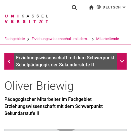
DEUTSCH
: AL
Springe direkt zu: Inhalt
Springe direkt zu: Suche
Springe direkt zu: Hauptnav
zur Startseite
Suchformular
Suchbegriff
English
Suchmaschine
Fachgebiete
Erziehungswissenschaft mit dem...
Mitarbeitende
Suchen (öffnet externen Link in einem 
Mitarbeitende
Unter
Erziehungswissenschaft mit dem Schwerpunkt
Schulpädagogik der Sekundarstufe II
Oliver
Briewig
Pädagogischer Mitarbeiter im Fachgebiet
Erziehungswissenschaft mit dem Schwerpunkt
Sekundarstufe II