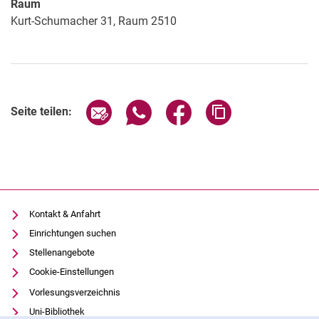
Raum
Kurt-Schumacher 31, Raum 2510
Seite über E-Mail teilen
Seite über WhatsApp teilen (exter
Seite über Facebook teile
Adresse der Seite
Seite teilen:
Kontakt & Anfahrt
Einrichtungen suchen
Stellenangebote
Cookie-Einstellungen
Vorlesungsverzeichnis
Uni-Bibliothek