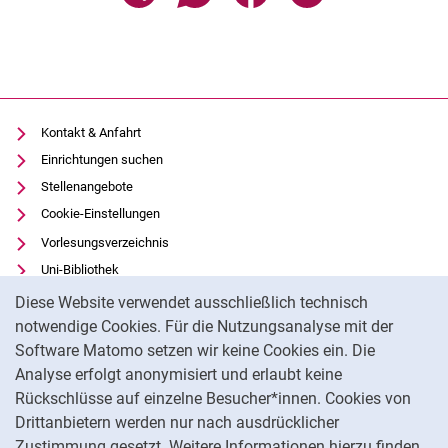
Kontakt & Anfahrt
Einrichtungen suchen
Stellenangebote
Cookie-Einstellungen
Vorlesungsverzeichnis
Uni-Bibliothek
Cookie-Hinweis
Moodle
Diese Website verwendet ausschließlich technisch
Panopto
notwendige Cookies. Für die Nutzungsanalyse mit der
Software Matomo setzen wir keine Cookies ein. Die
Datenschutz
Analyse erfolgt anonymisiert und erlaubt keine
Barrierefreiheit
Rückschlüsse auf einzelne Besucher*innen. Cookies von
Transparenter KI-Einsatz
Drittanbietern werden nur nach ausdrücklicher
Impressum
Zustimmung gesetzt. Weitere Informationen hierzu finden