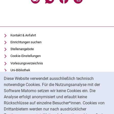
Kontakt & Anfahrt
Einrichtungen suchen
Stellenangebote
Cookie-Einstellungen
Vorlesungsverzeichnis
Uni-Bibliothek
Cookie-Hinweis
Moodle
Diese Website verwendet ausschließlich technisch
Panopto
notwendige Cookies. Für die Nutzungsanalyse mit der
Software Matomo setzen wir keine Cookies ein. Die
Datenschutz
Analyse erfolgt anonymisiert und erlaubt keine
Barrierefreiheit
Rückschlüsse auf einzelne Besucher*innen. Cookies von
Transparenter KI-Einsatz
Drittanbietern werden nur nach ausdrücklicher
Impressum