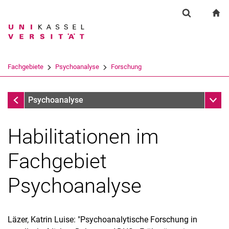
Springe direkt zu: Inhalt
Springe direkt zu: Suche
Springe direkt zu: Hauptnav
zu
Suchformul
Suchbegriff
Suchmaschine
Fachgebiete
Psychoanalyse
Forschung
Suchen (öffnet externen Link in einem 
Forschung
Unter
Psychoanalyse
Habilitationen im
Fachgebiet
Psychoanalyse
Läzer, Katrin Luise: "Psychoanalytische Forschung in