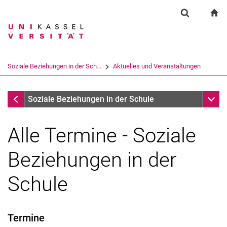
Springe direkt zu: Inhalt
Springe direkt zu: Suche
Springe direkt zu: Hauptnav
zu
Suchformul
Suchbegriff
Suchmaschine
Soziale Beziehungen in der Sch...
Aktuelles und Veranstaltungen
Suchen (öffnet externen Link in einem 
Aktuelles und Veranstaltungen
Unter
Soziale Beziehungen in der Schule
Alle Termine - Soziale
Beziehungen in der
Schule
Termine